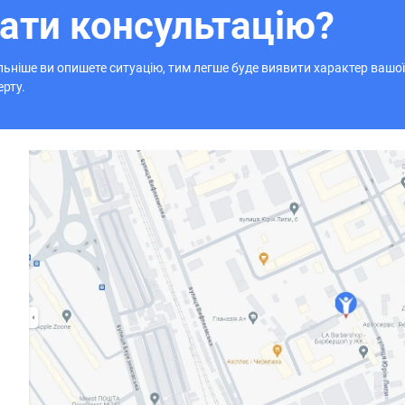
ати консультацію?
ьніше ви опишете ситуацію, тим легше буде виявити характер вашої
ерту.