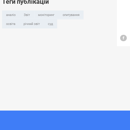
Теги публікацій
аналіз
Звіт
моніторинг
опитування
освіта
річний звіт
суд