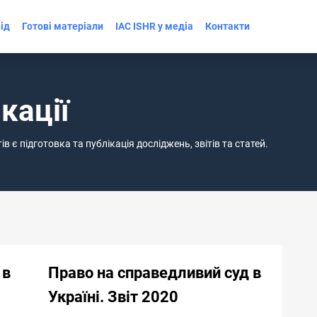
ід
Готові матеріали
IAC ISHR у медіа
Контакти
кації
 є підготовка та публікація досліджень, звітів та статей.
 в
Право на справедливий суд в
Україні. Звіт 2020