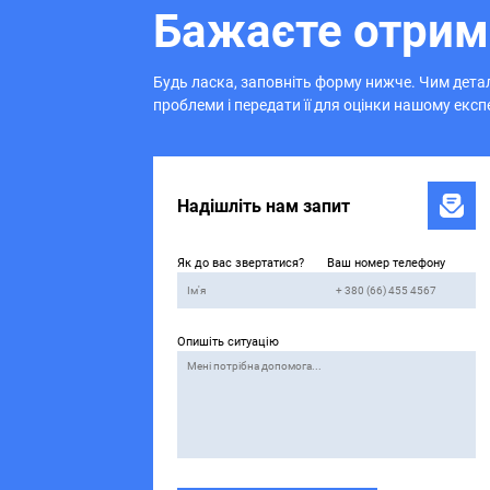
Бажаєте отрим
Будь ласка, заповніть форму нижче. Чим детал
проблеми і передати її для оцінки нашому експ
Надішліть нам запит
Як до вас звертатися?
Ваш номер телефону
Опишіть ситуацію