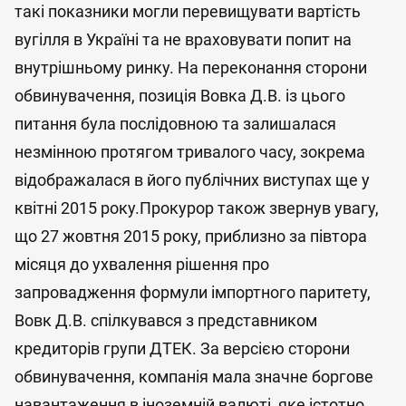
такі показники могли перевищувати вартість
вугілля в Україні та не враховувати попит на
внутрішньому ринку. На переконання сторони
обвинувачення, позиція Вовка Д.В. із цього
питання була послідовною та залишалася
незмінною протягом тривалого часу, зокрема
відображалася в його публічних виступах ще у
квітні 2015 року.Прокурор також звернув увагу,
що 27 жовтня 2015 року, приблизно за півтора
місяця до ухвалення рішення про
запровадження формули імпортного паритету,
Вовк Д.В. спілкувався з представником
кредиторів групи ДТЕК. За версією сторони
обвинувачення, компанія мала значне боргове
навантаження в іноземній валюті, яке істотно