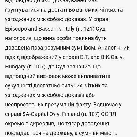
відповідно до якої доказування має
ґрунтуватися на достатньо вагомих, чітких та
узгоджених між собою доказах. У справі
Episcopo and Bassani v. Italy (п. 121) Суд
наголосив, що вина особи повинна бути
доведена поза розумним сумнівом. Аналогічний
підхід відображений у справі B.T. and B.K.Cs. v.
Hungary (п. 107), де Суд зазначив, що
відповідний висновок може випливати із
сукупності достатньо сильних, чітких та
узгоджених між собою доказів або
неспростовних презумпцій факту. Водночас у
справі SA-Capital Oy v. Finland (п. 107) ЄСПЛ
окремо підкреслив, що тягар доведення
покладається на державу, а сумніви мають