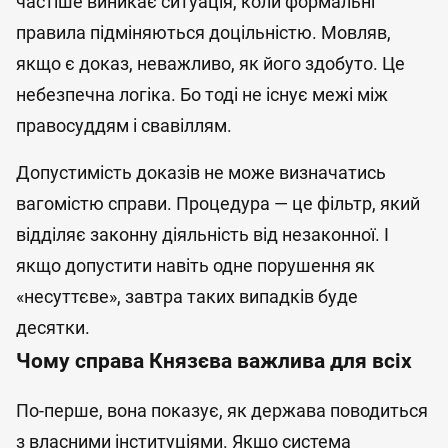
частіше виникає ситуація, коли формальні
правила підміняються доцільністю. Мовляв,
якщо є доказ, неважливо, як його здобуто. Це
небезпечна логіка. Бо тоді не існує межі між
правосуддям і свавіллям.
Допустимість доказів не може визначатись
вагомістю справи. Процедура — це фільтр, який
відділяє законну діяльність від незаконної. І
якщо допустити навіть одне порушення як
«несуттєве», завтра таких випадків буде
десятки.
Чому справа Князєва важлива для всіх
По-перше, вона показує, як держава поводиться
з власними інституціями. Якщо система