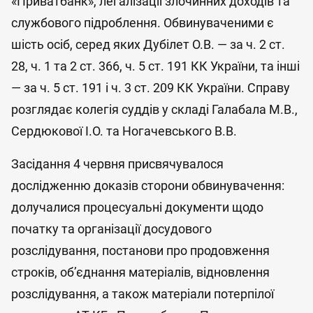
«Приватбанк», легалізації злочинних доходів та
службового підроблення. Обвинуваченими є
шість осіб, серед яких Дубілет О.В. — за ч. 2 ст.
28, ч. 1 та 2 ст. 366, ч. 5 ст. 191 КК України, та інші
— за ч. 5 ст. 191 і ч. 3 ст. 209 КК України. Справу
розглядає колегія суддів у складі Галабала М.В.,
Сердюкової І.О. та Ногачевського В.В.
Засідання 4 червня присвячувалося
дослідженню доказів сторони обвинувачення:
долучалися процесуальні документи щодо
початку та організації досудового
розслідування, постанови про продовження
строків, об’єднання матеріалів, відновлення
розслідування, а також матеріали потерпілої