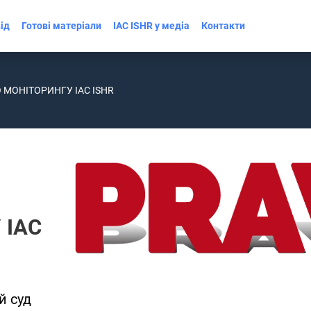
ід
Готові матеріали
IAC ISHR у медіа
Контакти
 МОНІТОРИНГУ IAC ISHR
 IAC
й суд