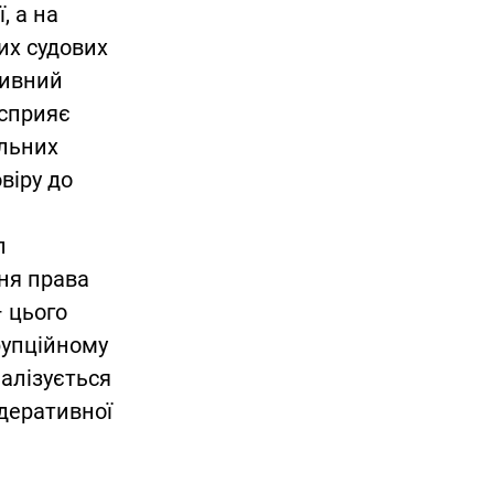
, а на
их судових
тивний
 сприяє
льних
віру до
п
ня права
 цього
рупційному
еалізується
деративної