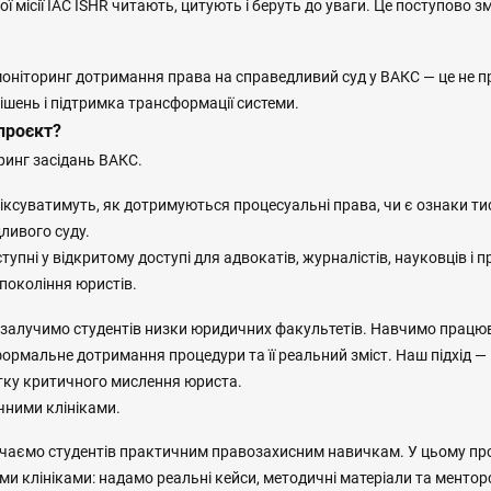
ої місії IAC ISHR читають, цитують і беруть до уваги. Це поступово 
моніторинг дотримання права на справедливий суд у ВАКС — це не п
ішень і підтримка трансформації системи.
проє
кт?
ринг засідань ВАКС.
фіксуватимуть, як дотримуються процесуальні права, чи є ознаки т
ливого суду.
ступні у відкритому доступі для адвокатів, журналістів, науковців і 
покоління юристів.
 залучимо студентів низки юридичних факультетів. Навчимо працю
ормальне дотримання процедури та її реальний зміст. Наш підхід — 
тку критичного мислення юриста.
чними клініками.
вчаємо студентів практичним правозахисним навичкам. У цьому пр
и клініками: надамо реальні кейси, методичні матеріали та ментор