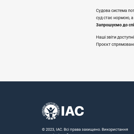
Судова система пот
суд стає нормою, а
Запрошуємо до спів
Наші звіти доступн
Проєкт спрямовани
© 2023, IAC. Всі права захищено. Використання