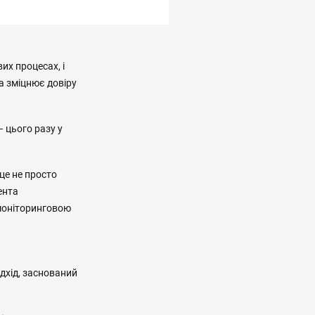
их процесах, і
а зміцнює довіру
 цього разу у
це не просто
ента
 моніторинговою
ідхід, заснований