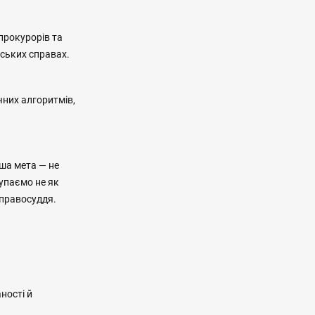
 прокурорів та
нських справах.
них алгоритмів,
аша мета — не
упаємо не як
 правосуддя.
ності й