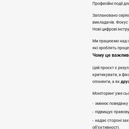
Професійні події дл
Заплановано серію т
викладачів. Фокус 
Нові цифрові інстр
Ми працюємо над с
які зроблять проце
Чому це важлив
Цей проєкт є резул
критикувати, а фі
опоненти, а як
дру
Моніторинг уже сьо
змінює поведінку 
підвищує правову 
надає стороні зах
об’єктивності.