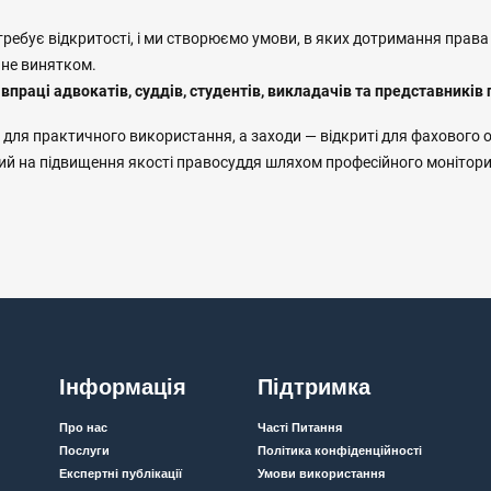
ребує відкритості, і ми створюємо умови, в яких дотримання прав
 не винятком.
праці адвокатів, суддів, студентів, викладачів та представників
і для практичного використання, а заходи — відкриті для фахового о
й на підвищення якості правосуддя шляхом професійного моніторин
Інформація
Підтримка
Про нас
Часті Питання
Послуги
Політика конфіденційності
Експертні публікації
Умови використання