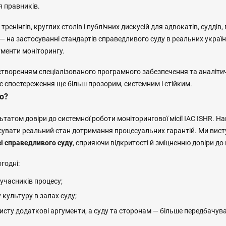
я правників.
ренінгів, круглих столів і публічних дискусій для адвокатів, суддів,
— на застосуванні стандартів справедливого суду в реальних украї
ументи моніторингу.
творенням спеціалізованого програмного забезпечення та аналітич
с спостереження ще більш прозорим, системним і стійким.
о?
ьтатом довіри до системної роботи моніторингової місії IAC ISHR. Н
ксувати реальний стан дотримання процесуальних гарантій. Ми вист
зі справедливого суду
, сприяючи відкритості й зміцненню довіри до
годні:
учасників процесу;
культуру в залах суду;
исту додаткові аргументи, а суду та сторонам — більше передбачува