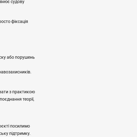
змінює судову
росто фіксація
иску або порушень
правозахисників.
вати з практикою
поєднання теорії,
оєкті посилимо
ську підтримку.