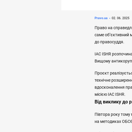
Pravo.ua
02. 06. 2025
Право на справедли
саме об’єктивний м
до правосуддя.
IAC ISHR розпочин
Вищому антикорупц
Проєкт реалізуєтьс
технічне розширен
вдосконалення пра
місією IAC ISHR.
Від виклику до 
Півтора року тому 
на методиках ОБСЄ