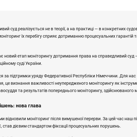
вий суд реалізується не в теорії, а на практиці — в конкретних судов
оніторинг їх перебігу сприяє дотриманню процесуальних гарантій т
ає новий етап моніторингу дотримання права на справедливий суд —
ійному суді України.
я за підтримки уряду Федеративної Республіки Німеччини. Для нас 
ня, це визнання важливості неупередженого моніторингу як інструм
восуддя та результатів попереднього моніторингу, здійснюваного
рішень: нова глава
ми відновили моніторинг після вимушеної перерви. За цей час наш п
, став дієвим стандартом фіксації процесуальних порушень.