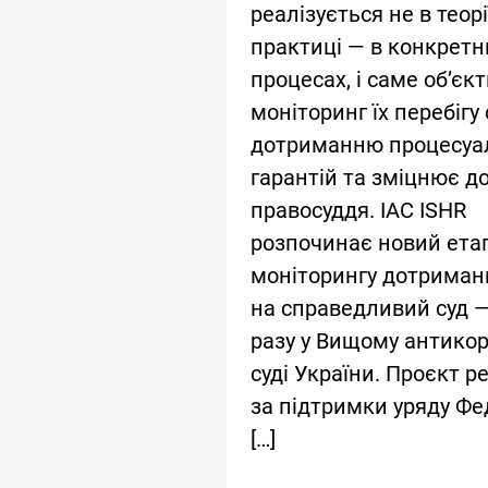
реалізується не в теорії
практиці — в конкретн
процесах, і саме об’єк
моніторинг їх перебігу
дотриманню процесуа
гарантій та зміцнює до
правосуддя. IAC ISHR
розпочинає новий ета
моніторингу дотриман
на справедливий суд —
разу у Вищому антико
суді України. Проєкт р
за підтримки уряду Фе
[…]