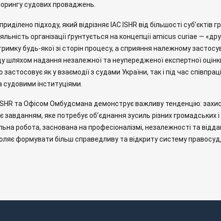
торингу судових проваджень.
приділено підходу, який відрізняє IAC ISHR від більшості суб’єктів 
льність організації ґрунтується на концепції amicus curiae — «дру
тримку будь-якої зі сторін процесу, а сприяння належному застос
у шляхом надання незалежної та неупередженої експертної оцінки
о застосовує як у взаємодії з судами України, так і під час співпра
 судовими інституціями.
 ISHR та Офісом Омбудсмана демонструє важливу тенденцію: захис
є завданням, яке потребує об’єднання зусиль різних громадських 
ільна робота, заснована на професіоналізмі, незалежності та відд
оляє формувати більш справедливу та відкриту систему правосуддя