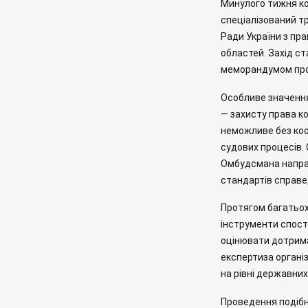
Минулого тижня ко
спеціалізований т
Ради України з пра
областей. Захід ст
меморандумом про 
Особливе значення 
— захисту права к
неможливе без коо
судових процесів.
Омбудсмана напра
стандартів справе
Протягом багатьох
інструменти спост
оцінювати дотрима
експертиза органі
на рівні державних
Проведення подібн