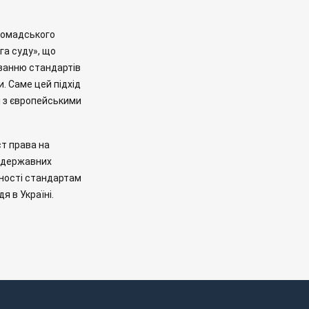
громадського
га суду», що
уванню стандартів
. Саме цей підхід
ці з європейськими
т права на
і державних
аності стандартам
 в Україні.