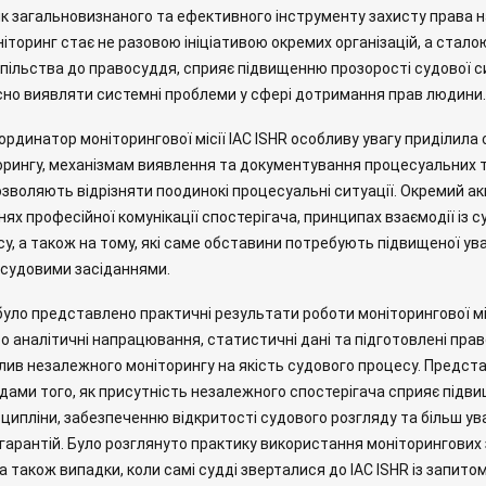
як загальновизнаного та ефективного інструменту захисту права 
іторинг стає не разовою ініціативою окремих організацій, а стало
спільства до правосуддя, сприяє підвищенню прозорості судової 
но виявляти системні проблеми у сфері дотримання прав людини
оординатор моніторингової місії IAC ISHR особливу увагу приділил
орингу, механізмам виявлення та документування процесуальних т
озволяють відрізняти поодинокі процесуальні ситуації. Окремий а
ях професійної комунікації спостерігача, принципах взаємодії із с
у, а також на тому, які саме обставини потребують підвищеної ува
 судовими засіданнями.
уло представлено практичні результати роботи моніторингової місі
 аналітичні напрацювання, статистичні дані та підготовлені право
лив незалежного моніторингу на якість судового процесу. Предста
дами того, як присутність незалежного спостерігача сприяє підв
ципліни, забезпеченню відкритості судового розгляду та більш 
гарантій. Було розглянуто практику використання моніторингових 
а також випадки, коли самі судді зверталися до IAC ISHR із запит