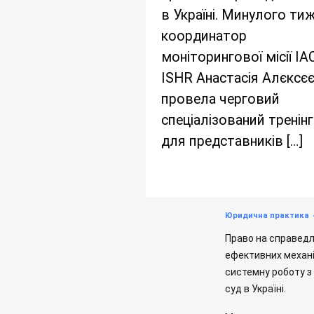
в Україні. Минулого ти
координатор
моніторингової місії IA
ISHR Анастасія Алєксє
провела черговий
спеціалізований тренінг
для представників […]
Юридична практика
Право на справедл
ефективних механі
системну роботу з
суд в Україні.