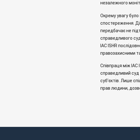
незалежного моні
Окрему увагу було 
спостереження. Дія
передбачає не під
справедливого суд
IAC ISHR послідовн
правозахисними та
Співпраця між IAC
справедливий суд 
суб’єктів. Лише сп
прав людини, дозв