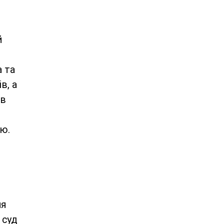
й
а та
в, а
ів
лю.
ня
 суд