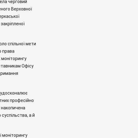
вела черговий
еного Верховної
Черкаської
 закріпленої
оло спільної мети
о права
к моніторингу
дставникам Офісу
тримання
, удосконалює
атних професійно
і накопичена
суспільства, а й
ї моніторингу