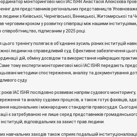
ординатор моніторингової місії IAC ISHR Анастасія Алєксєєва про
ренінг для представників регіональних представництв Уповноваж
в людини з Київської, Чернігівської, Вінницької, Житомирської та 
ав черговим кроком у розвитку співпраці між нашими інституціями,
співробітництво, підписаним у 2025 році.
цього тренінгу полягає в об’єднанні зусиль різних інституцій навк
ожної людини на справедливий суд. Ефективне забезпечення цьог
рдинації дій, обміну досвідом та використання найкращих практи
 Саме тому експерти моніторингової місії IAC ISHR передають пре
цьовані методики спостереження, аналізу та документування до
дливого суду.
 років IAC ISHR послідовно розвиває напрям судового моніторингу
ереження та аналізу судових процесів, а також готує фахівців, зд
ння національних і міжнародних стандартів правосуддя. Сьогодн
зації є затребуваною не лише серед представників громадянського 
 інституцій, відповідальних за захист прав людини.
их навчальних заходів також сприяє подальшій інституціоналізаці