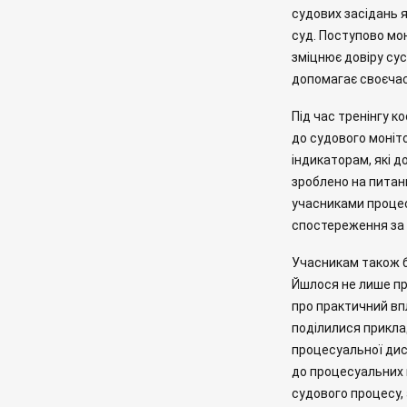
судових засідань 
суд. Поступово мон
зміцнює довіру су
допомагає своєчас
Під час тренінгу к
до судового моніт
індикаторам, які д
зроблено на питанн
учасниками процес
спостереження за
Учасникам також б
Йшлося не лише про
про практичний вп
поділилися прикла
процесуальної дис
до процесуальних 
судового процесу, 