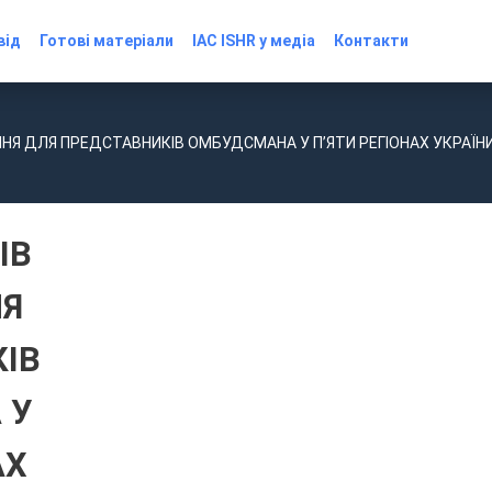
від
Готові матеріали
IAC ISHR у медіа
Контакти
АННЯ ДЛЯ ПРЕДСТАВНИКІВ ОМБУДСМАНА У П’ЯТИ РЕГІОНАХ УКРАЇН
ІВ
ЛЯ
ІВ
 У
АХ