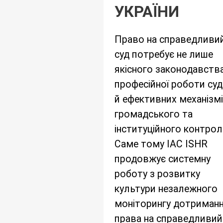
УКРАЇНИ
Право на справедливи
суд потребує не лише
якісного законодавств
професійної роботи суді
й ефективних механізм
громадського та
інституційного контро
Саме тому IAC ISHR
продовжує системну
роботу з розвитку
культури незалежного
моніторингу дотриман
права на справедливий