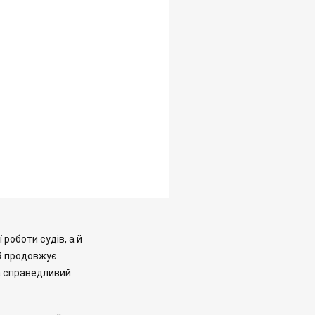
роботи судів, а й
HR продовжує
а справедливий