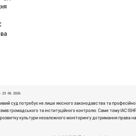
жня
C
єва
23. 06. 2026
ивий суд потребує не лише якісного законодавства та професійної 
змів громадського та інституційного контролю. Саме тому IAC IS
 розвитку культури незалежного моніторингу дотримання права н