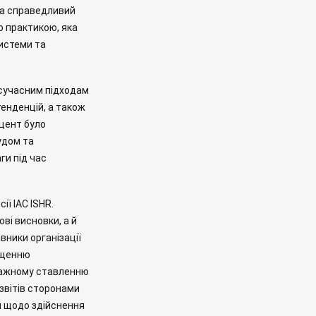
на справедливий
ю практикою, яка
системи та
.
а сучасним підходам
енденцій, а також
кцент було
удом та
ги під час
ї IAC ISHR.
ві висновки, а й
вники організації
ищенню
уважному ставленню
звітів сторонами
ом щодо здійснення