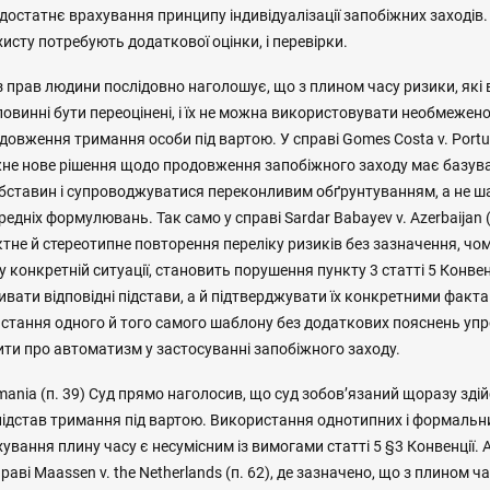
остатнє врахування принципу індивідуалізації запобіжних заходів.
исту потребують додаткової оцінки, і перевірки.
з прав людини послідовно наголошує, що з плином часу ризики, як
повинні бути переоцінені, і їх не можна використовувати необмежен
овження тримання особи під вартою. У справі Gomes Costa v. Portug
жне нове рішення щодо продовження запобіжного заходу має базув
 обставин і супроводжуватися переконливим обґрунтуванням, а не 
едніх формулювань. Так само у справі Sardar Babayev v. Azerbaijan
тне й стереотипне повторення переліку ризиків без зазначення, чом
 конкретній ситуації, становить порушення пункту 3 статті 5 Конвен
вати відповідні підстави, а й підтверджувати їх конкретними факт
ристання одного й того самого шаблону без додаткових пояснень уп
ити про автоматизм у застосуванні запобіжного заходу.
Romania (п. 39) Суд прямо наголосив, що суд зобов’язаний щоразу зд
 підстав тримання під вартою. Використання однотипних і формал
ування плину часу є несумісним із вимогами статті 5 §3 Конвенції. 
аві Maassen v. the Netherlands (п. 62), де зазначено, що з плином ч