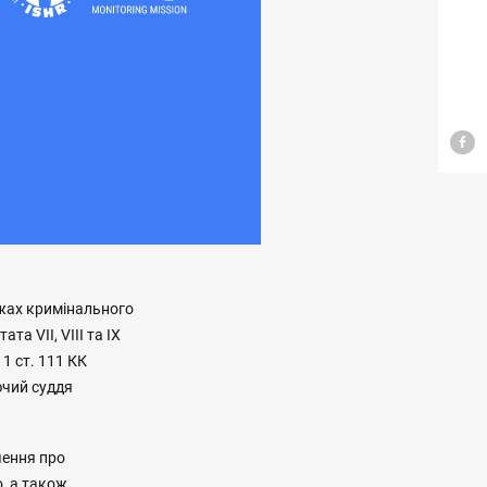
ежах кримінального
 VII, VIII та IX
1 ст. 111 КК
ючий суддя
чення про
, а також