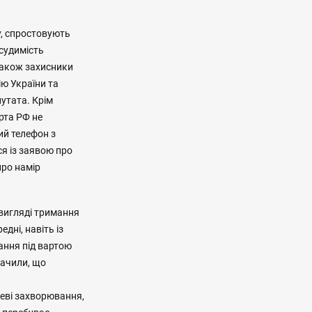
ку, спростовують
судимість
 Також захисники
ію України та
утата. Крім
рта РФ не
ий телефон з
ся із заявою про
про намір
 вигляді тримання
дні, навіть із
ання під вартою
начили, що
цеві захворювання,