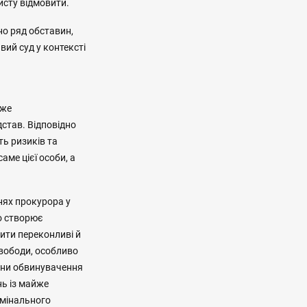
исту відмовити.
но ряд обставин,
вий суд у контексті
оже
став. Відповідно
ть ризиків та
аме цієї особи, а
нях прокурора у
що створює
ити переконливі й
свободи, особливо
они обвинувачення
нь із майже
имінального