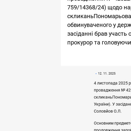
759/14368/24) щодо наро
скликаньПономарьова 
обвинуваченого у держав
засіданні брав участь
прокурор та головуючи
12. 11. 2025
4 листопада 2025 
провадження № 420
скликаньПономарьо
України). У засіда
Соловйов О.Л.
Основним предмето
продовження запоб