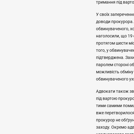
тримання під варт
У своїх запереченн
доводи прокурора.
обвинуваченого, хо
наголосили, що 19 
протягом шести мі
того, у обвинуваче
підтверджена. Зах
паролем стороні об
можливість обміну 
обвинуваченого ух
Адвокати також зв
під вартою прокуро
тими самими помилк
вже перетворилося
прокурор не обґру
заходу. Окремо адв