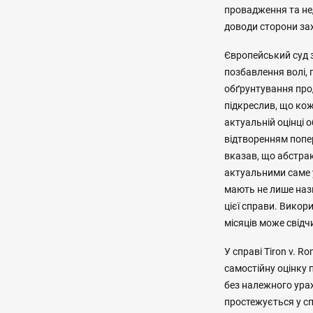
провадження та нед
доводи сторони зах
Європейський суд 
позбавлення волі, 
обґрунтування прод
підкреслив, що ко
актуальній оцінці
відтворенням попер
вказав, що абстрак
актуальними саме у
мають не лише нази
цієї справи. Вико
місяців може свідч
У справі Tiron v. 
самостійну оцінку
без належного урах
простежується у спр