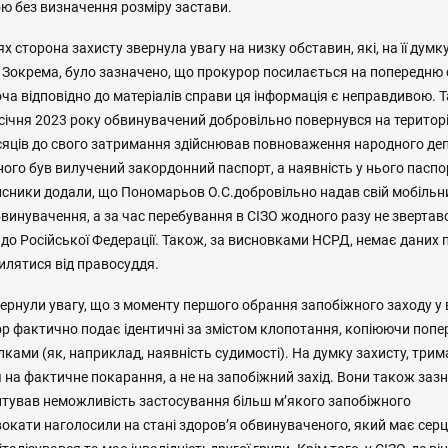
ою без визначення розміру застави.
ях сторона захисту звернула увагу на низку обставин, які, на її дум
 Зокрема, було зазначено, що прокурор посилається на попередню 
ча відповідно до матеріалів справи ця інформація є неправдивою.
січня 2023 року обвинувачений добровільно повернувся на територ
сяців до свого затримання здійснював повноваження народного деп
ного був вилучений закордонний паспорт, а наявність у нього паспо
исники додали, що Пономарьов О.С.добровільно надав свій мобільн
винувачення, а за час перебування в СІЗО жодного разу не звертав
до Російської Федерації. Також, за висновками НСРД, немає даних 
илятися від правосуддя.
ернули увагу, що з моменту першого обрання запобіжного заходу у
р фактично подає ідентичні за змістом клопотання, копіюючи попере
ами (як, наприклад, наявність судимості). На думку захисту, трим
 на фактичне покарання, а не на запобіжний захід. Вони також заз
нтував неможливість застосування більш м’якого запобіжного
окати наголосили на стані здоров’я обвинуваченого, який має сер