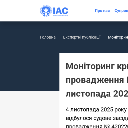
Про нас
Супров
Головна
Експертні публікації
Моніторин
Моніторинг кр
провадження П
листопада 20
4 листопада 2025 року
відбулося судове засі
провадження № 42022