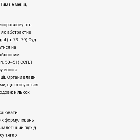
 Тим не менш,
і виправдовують
о як абстрактне
al (п. 73–79) Суд
атися на
шаблонним
 (п. 50–51) ЄСПЛ
у вони є
ції. Органи влади
ами, що стосуються
родовж кількох
ійснювати
ьних формулювань
Аналогічний підхід
асу тягар