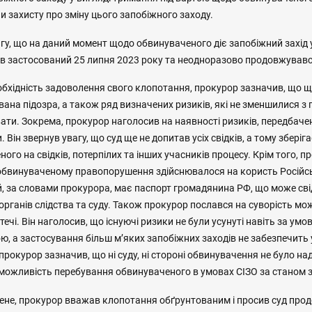
 захисту про зміну цього запобіжного заходу.
гу, що на даний момент щодо обвинуваченого діє запобіжний захід 
був застосований 25 липня 2023 року та неодноразово продовжувавс
бхідність задоволення свого клопотання, прокурор зазначив, що
ована підозра, а також ряд визначених ризиків, які не зменшилися з 
ти. Зокрема, прокурор наголосив на наявності ризиків, передбачених п
. Він звернув увагу, що суд ще не допитав усіх свідків, а тому збері
ого на свідків, потерпілих та інших учасників процесу. Крім того, п
обвинуваченому правопорушення здійснювалося на користь Російськ
, за словами прокурора, має паспорт громадянина РФ, що може сві
органів слідства та суду. Також прокурор послався на суворість м
течі. Він наголосив, що існуючі ризики не були усунуті навіть за ум
ю, а застосування більш м’яких запобіжних заходів не забезпечить
, прокурор зазначив, що ні суду, ні стороні обвинувачення не було на
еможливість перебування обвинуваченого в умовах СІЗО за станом 
дене, прокурор вважав клопотання обґрунтованим і просив суд про