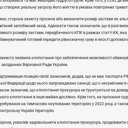
алізувався та має інвалідністьдругої групи. Крім того, у СІЗО, де ві
що створює реальну загрозу його життю в умовах повітряних тривог 
ене, сторона захисту просила або визначити розмір застави як аль
м’який запобіжний захід. Адвокати також зазначили, що в разі виз
вого розміру застави, передбаченого КПК в рамках статті КК, яка
бвинувачений готовий передати рівнозначну суму в якості допомо
а захисту заявила клопотання про забезпечення можливості обвину
 засіданнях Верховної Ради України.
ідтримавши позицію своїх захисників, додав, що не має паспорта Р
кої Федерації щодо нього запроваджено санкції, що є несумісним із 
також зазначив, що клопотання прокурора не ґрунтуються на довед
ого клопотання в інше майже дослівно. Крім того, на прохання суд
ребування на тимчасово окупованих територіях у 2022 році, а тако
онтрольну Україні територію.
торони, ухвалив задовольнити клопотання прокурора, продовжити 