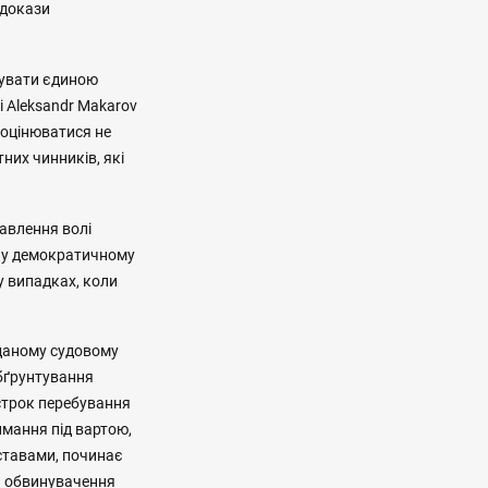
 докази
гувати єдиною
і Aleksandr Makarov
 оцінюватися не
них чинників, які
збавлення волі
і у демократичному
у випадках, коли
 даному судовому
бґрунтування
строк перебування
имання під вартою,
ставами, починає
и обвинувачення