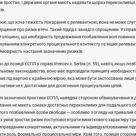
е зростає, і державні органи мають надавати щораз переконливіші
ів.
лює, що хоча тяжкість покарання є релевантною, вона не може слу
ущення про ризик втечі. Такий підхід є занадто спрощеним. У справ
 наголошено, що необхідність продовження позбавлення волі повинна
ахуванням конкретного процесуального контексту та інших релевант
мовірність настання зазначених ризиків.
но до позиції ЄСПЛ у справі Vrencev v. Serbia (п. 59), навіть якщо по
альному законодавству, воно має відповідати принципу необхідност
ння під вартою є крайньою мірою, яка може бути застосована лише 
нативи не є достатніми для досягнення процесуальних цілей.
ітлі зазначеної практики ЄСПЛ, наведені стороною обвинувачення в
вання не мають ознаки достатньо переконливих для подальшого о
алого позбавлення особи свободи — особливо з огляду на тривалий 
их умов зростає ризик поступової втрати виняткового характеру тр
 виправданим конкретними, актуальними та індивідуалізованими під
ти роль формальної процесуальної міри. Крім того, позиція сторон