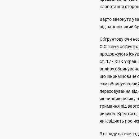
клопотання сторони
Варто звернути ува
під вартою, який 
Обґрунтовуючи нео
О.С. існує обґрунт
продовжують існува
ст. 177 КПК України
впливу обвинувачен
що інкриміноване 
сам обвинувачений
переховування від 
як чинник ризику в
тримання під варто
ризиків. Крім того
які свідчать про н
З огляду на викла