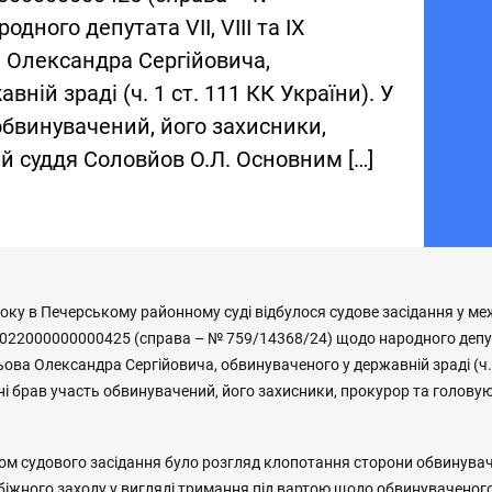
дного депутата VII, VIII та IX
Олександра Сергійовича,
ній зраді (ч. 1 ст. 111 КК України). У
 обвинувачений, його захисники,
й суддя Соловйов О.Л. Основним […]
року в Печерському районному суді відбулося судове засідання у м
22000000000425 (справа – № 759/14368/24) щодо народного депутата
ва Олександра Сергійовича, обвинуваченого у державній зраді (ч. 
нні брав участь обвинувачений, його захисники, прокурор та голову
м судового засідання було розгляд клопотання сторони обвинува
іжного заходу у вигляді тримання під вартою щодо обвинуваченого