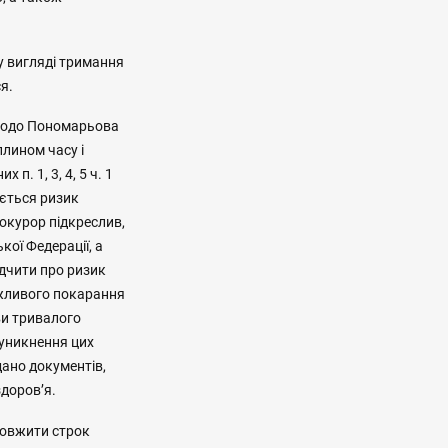
у вигляді тримання
я.
 щодо Пономарьова
плином часу і
. 1, 3, 4, 5 ч. 1
гається ризик
рокурор підкреслив,
ої Федерації, а
дчити про ризик
ожливого покарання
ови тривалого
 уникнення цих
дано документів,
здоров’я.
довжити строк