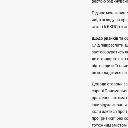
вартою обвинуваче
Під час моніторинг
які, з огляду на п
статті 6 ЄКПЛ та ста
Щодо ризиків та о
Слід підкреслити,
застосовуватись л
до стандартів стат
підтвердити їх ная
не покладатися на
Доводи сторони за
справі Пономарьова
враження автомати
індивідуалізовані
коли йдеться про 
про “ризики” без к
тотожним змістом м