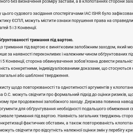
ного без визначення розміру застави, а в клопотаннях сторони зах
у цього судового засідання спостерігачами IAC ISHR було зафіксова
рактику ЄСПЛ, можуть містити ознаки порушення права на справедли
тей 5 і 3 Конвенції.
бґрунтованості тримання під вартою.
 що тримання під вартою є винятковим запобіжним заходом, який м
ише за наявності переконливих і належним чином обґрунтованих під
ті 5 Конвенції, сторона обвинувачення зобов’язана довести реальніс
вність конкретними, індивідуалізованими доказами, що стосуються с
 загальні або шаблонні твердження.
хисту щодо повторюваності та однотипності аргументів у клопотан
 О.С. можуть свідчити про формальний підхід до оцінки ризиків, 
зму при продовженні запобіжного заходу. Держава повинна навод
 аргументи для обґрунтування необхідності подальшого обмеження 
тривале тримання під вартою. Наявність загальних тверджень стор
онкретизації фактичних обставин, а також повторюваність клопота
ожуть свідчити про відсутність належної оцінки змін у перебігу кр