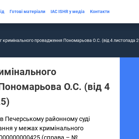
ід
Готові матеріали
IAC ISHR у медіа
Контакти
г кримінального провадження Пономарьова О.С. (від 4 листопада 
имінального
ономарьова О.С. (від 4
25)
 в Печерському районному суді
дання у межах кримінального
000000000425 (справа – №