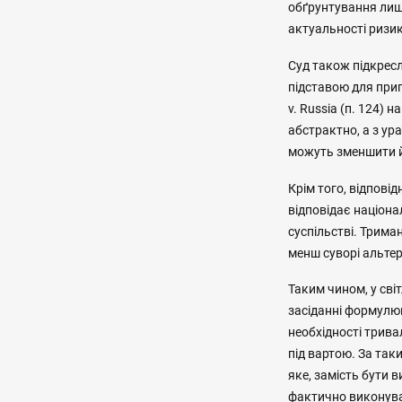
обґрунтування лиш
актуальності ризик
Суд також підкрес
підставою для прип
v. Russia (п. 124)
абстрактно, а з ур
можуть зменшити й
Крім того, відповід
відповідає націон
суспільстві. Трима
менш суворі альтер
Таким чином, у св
засіданні формулю
необхідності трив
під вартою. За так
яке, замість бути
фактично виконува