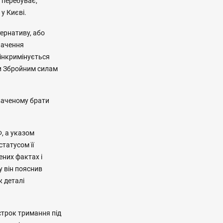
н перебуває,
у Києві.
тернативу, або
начення
 інкримінується
ги Збройним силам
ваченому брати
Ф, а указом
статусом її
ених фактах і
у він пояснив
ж деталі
строк тримання під