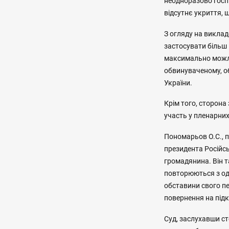
неодноразово госпіт
відсутнє укриття, 
З огляду на виклад
застосувати більш 
максимально можли
обвинуваченому, о
України.
Крім того, сторон
участь у пленарних
Пономарьов О.С., п
президента Російсь
громадянина. Він 
повторюються з одн
обставини свого пе
повернення на підк
Суд, заслухавши с