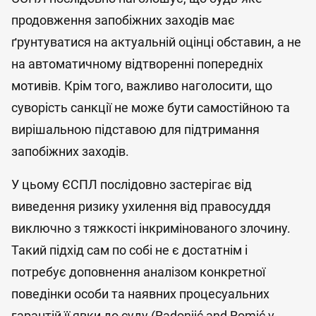
продовження запобіжних заходів має
ґрунтуватися на актуальній оцінці обставин, а не
на автоматичному відтворенні попередніх
мотивів. Крім того, важливо наголосити, що
суворість санкції не може бути самостійною та
вирішальною підставою для підтримання
запобіжних заходів.
У цьому ЄСПЛ послідовно застерігає від
виведення ризику ухилення від правосуддя
виключно з тяжкості інкримінованого злочину.
Такий підхід сам по собі не є достатнім і
потребує доповнення аналізом конкретної
поведінки особи та наявних процесуальних
гарантій її явки до суду (Radonjić and Romić v.