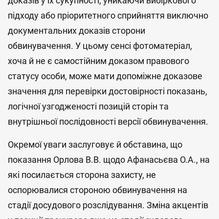
доказів у їх сукупності, уникаючи вибіркового
підходу або пріоритетного сприйняття виключно
документальних доказів сторони
обвинувачення. У цьому сенсі фотоматеріал,
хоча й не є самостійним доказом правового
статусу особи, може мати допоміжне доказове
значення для перевірки достовірності показань,
логічної узгодженості позицій сторін та
внутрішньої послідовності версії обвинувачення.
Окремої уваги заслуговує й обставина, що
показання Орлова В.В. щодо Афанасьєва О.А., на
які посилається сторона захисту, не
оспорювалися стороною обвинувачення на
стадії досудового розслідування. Зміна акцентів