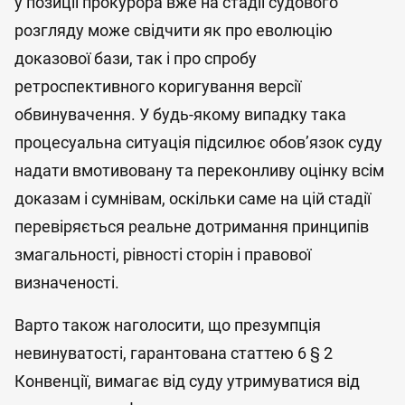
у позиції прокурора вже на стадії судового
розгляду може свідчити як про еволюцію
доказової бази, так і про спробу
ретроспективного коригування версії
обвинувачення. У будь-якому випадку така
процесуальна ситуація підсилює обов’язок суду
надати вмотивовану та переконливу оцінку всім
доказам і сумнівам, оскільки саме на цій стадії
перевіряється реальне дотримання принципів
змагальності, рівності сторін і правової
визначеності.
Варто також наголосити, що презумпція
невинуватості, гарантована статтею 6 § 2
Конвенції, вимагає від суду утримуватися від