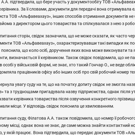
А.А. підтвердила, що бере участь у документообігу ТОВ «Альфавеа
ерівника. За її словами, документи для передачі вона отримувала
иста ТОВ «Альфавеахауз», інших способів отримання документів не 
айома з директором цього товариства та спілкувалася з нею з робо
питання сторін, свідок зазначила, що не може сказати, як часто чер
менти ТОВ «Альфавеахауз», охарактеризувавши такі випадки як по
а пояснила, що коло осіб, доручення яких вона може виконувати та
ти, визначається її керівником. Також свідок повідомила, що не п
 особі у військовій формі, не знає, хто такий Гончар О., не веде облі
ідомляла працівників офісу або інших осіб про свій робочий номер те
ернула увагу суду на те, що на початку допиту свідок не змогла наз
» та з труднощами пригадувала назву підприємства, однак після 
звати керівника товариства після озвучення конкретного прізвища
мали місце. У відповідь свідок пояснила це хвилюванням.
питання суду, Філатова А.А. також повідомила, що номер її робочог
ому місці, однак вона не знає, де саме можна знайти контактний н
ю, у якій працює. Вона підтвердила, що передає документи ТОВ «А