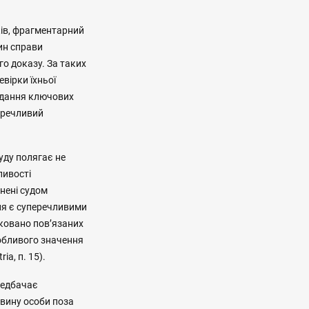
ків, фрагментарний
вин справи
го доказу. За таких
вірки їхньої
ладання ключових
перечливий
уду полягає не
ливості
інені судом
ання є суперечливими
дковано пов’язаних
собливого значення
ia, п. 15).
редбачає
 вину особи поза