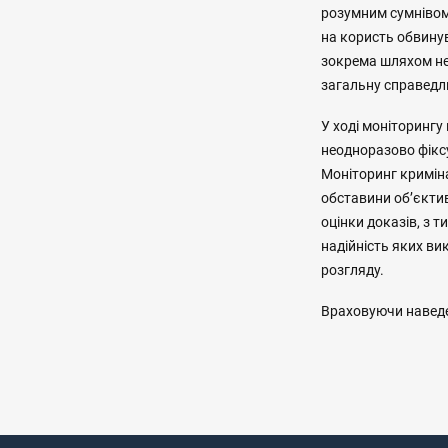
розумним сумнівом,
на користь обвинув
зокрема шляхом не
загальну справедл
У ході моніторингу
неодноразово фіксу
Моніторинг криміна
обставини об’єктив
оцінки доказів, з 
надійність яких ви
розгляду.
Враховуючи наведе