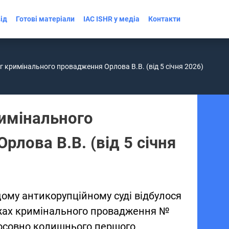
ід
Готові матеріали
IAC ISHR у медіа
Контакти
 кримінального провадження Орлова В.В. (від 5 січня 2026)
имінального
рлова В.В. (від 5 січня
щому антикорупційному суді відбулося
ежах кримінального провадження №
осовно колишнього першого