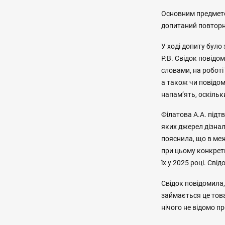
Основним предметом
допитаний повторн
У ході допиту було
Р.В. Свідок повідом
словами, на роботі
а також чи повідо
напам’ять, оскільк
Філатова А.А. підт
яких джерел дізнал
пояснила, що в меж
при цьому конкрет
їх у 2025 році. Св
Свідок повідомила,
займається це тов
нічого не відомо п