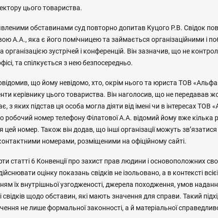
ектору цього товариства.
явленими обставинами суд повторно допитав Куцого Р.В. Свідок по
ою А.А., яка є його помічницею та займається організаційними і п
 організацією зустрічей і конференцій. Він зазначив, що не контро
фісі, та спілкується з нею безпосередньо.
овідомив, що йому невідомо, хто, окрім нього та юриста ТОВ «Альф
нти керівнику цього товариства. Він наголосив, що не передавав ж
ає, з яких підстав ця особа могла діяти від імені чи в інтересах ТОВ
о робочий номер телефону Філатової А.А. відомий йому вже кілька ро
я цей номер. Також він додав, що інші організації можуть зв’язатися
контактними номерами, розміщеними на офіційному сайті.
рти статті 6 Конвенції про захист прав людини і основоположних св
ійснювати оцінку показань свідків не ізольовано, а в контексті всіє
нням їх внутрішньої узгодженості, джерела походження, умов надан
і свідків щодо обставин, які мають значення для справи. Такий під
чення не лише формальної законності, а й матеріальної справедлив