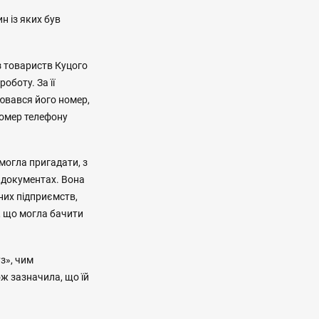
н із яких був
 з товариств Куцого
оботу. За її
нювався його номер,
номер телефону
змогла пригадати, з
у документах. Вона
них підприємств,
, що могла бачити
з», чим
ж зазначила, що їй