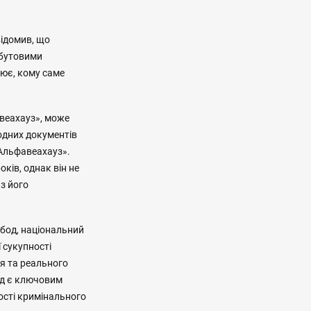
відомив, що
обутовими
лює, кому саме
авеахауз», може
одних документів
 «Альфавеахауз».
ків, однак він не
 з його
обод, національний
ї сукупності
ня та реального
хід є ключовим
ості кримінального