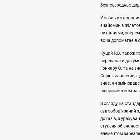
безпосередньо дир
У зв’язку з новови
знайомий з Філатов
питаннями, зокрема
вона допомагає в о
Куций Р.В. також п
передавати докуме
Гончару О. та не зн
Свідок зазначив, щ
знає, чи змінювавс
підприємством за 
З огляду на станда
суд зобов’язаний зд
доказів, з урахува
ступеня обізнаност
елементом забезпе