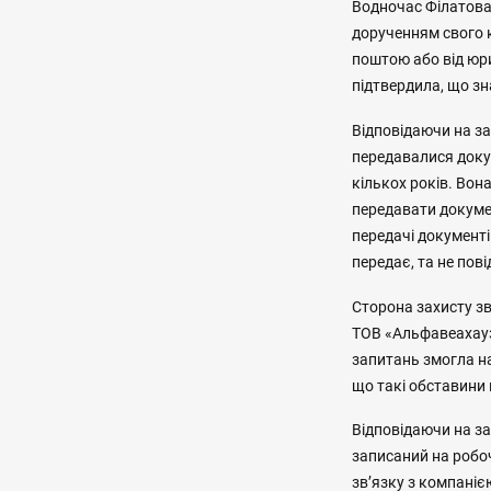
Водночас Філатова 
дорученням свого к
поштою або від юр
підтвердила, що зн
Відповідаючи на за
передавалися доку
кількох років. Вон
передавати докумен
передачі документів
передає, та не пов
Сторона захисту зв
ТОВ «Альфавеахауз
запитань змогла на
що такі обставини 
Відповідаючи на за
записаний на робоч
зв’язку з компаніє