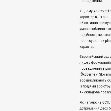
провадження.
У цьому контексті 
характер їхніх зна
об’єктивно знижуют
умов особливого зн
надійності, переко
процесуальних ріше
характер.
Європейський суд 
лише у формальній 
провадження в ціло
(Škoberne v. Sloven
або викликають обґ
із подіями або стр
як складова презумпц
Як наголосив ЄСПЛ 
дотримання двох б