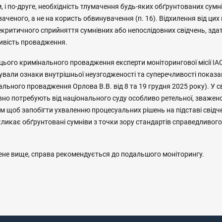
 і по-друге, необхідність тлумачення будь-яких обґрунтованих сумн
аченого, а не на користь обвинувачення (п. 16). Відхилення від цих
критичного сприйняття сумнівних або непослідовних свідчень, здат
ивість провадження.
 цього кримінального провадження експерти моніторингової місії IA
вали ознаки внутрішньої неузгодженості та суперечливості показан
льного провадження Орлова В.В. від 8 та 19 грудня 2025 року). У св
но потребують від національного суду особливо ретельної, зважено
тим щоб запобігти ухваленню процесуальних рішень на підставі свідче
кликає обґрунтовані сумніви з точки зору стандартів справедливог
не вище, справа рекомендується до подальшого моніторингу.