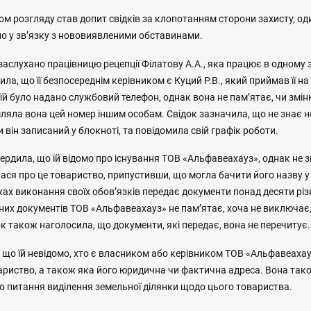
 розгляду став допит свідків за клопотанням сторони захисту, оди
о у зв’язку з нововиявленими обставинами.
 заслухано працівницю рецепції Філатову А.А., яка працює в одному
ила, що її безпосереднім керівником є Куций Р.В., який приймав її на р
 їй було надано службовий телефон, однак вона не пам’ятає, чи змі
мляла вона цей номер іншим особам. Свідок зазначила, що не знає 
и він записаний у блокноті, та повідомила свій графік роботи.
вердила, що їй відомо про існування ТОВ «Альфавеахауз», однак не 
ася про це товариство, припустивши, що могла бачити його назву 
ах виконання своїх обов’язків передає документи понад десяти різ
них документів ТОВ «Альфавеахауз» не пам’ятає, хоча не виключає
ідок також наголосила, що документи, які передає, вона не перечитує.
 що їй невідомо, хто є власником або керівником ТОВ «Альфавеахау
ариство, а також яка його юридична чи фактична адреса. Вона тако
ро питання виділення земельної ділянки щодо цього товариства.