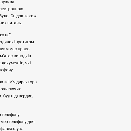
хауз» за
 електронною
було. Свідок також
чих питань.
ез неї
одинокі протягом
 яким має право
ам’ятає випадків
к документів, які
лефону.
вати ім’я директора
уточнюючих
. Суд підтвердив,
о телефону
омер телефону для
льфавеахауз»