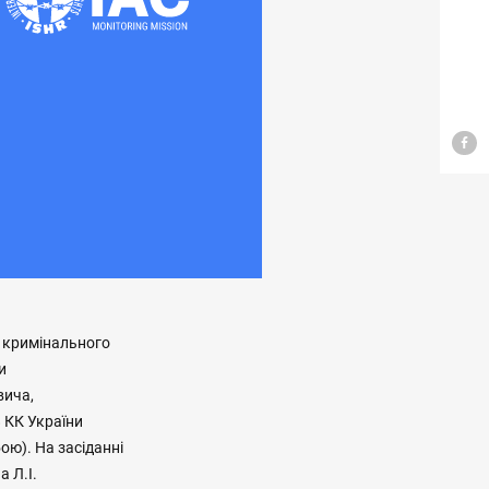
х кримінального
и
вича,
 КК України
ою). На засіданні
 Л.І.