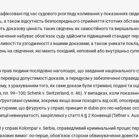
зафіксовані під час судового розгляду коливання у показаннях свід
нь, а також відсутність безпосереднього сприйняття істотних обста
ь доказову цінність таких свідчень як самостійного та вирішально
ачення набуває обов’язок суду здійснити підвищений стандарт пере
нливості та узгодженості з іншими доказами, а також уникати пок
нь на свідчення, які мають похідний, неповний або внутрішньо су
з прав людини послідовно наголошує, що завдання національного с
перевірці допустимості доказів, а передусім у забезпеченні справед
му, з урахуванням того, як саме докази були отримані, подані та оц
ia, пп. 99–100; Schenk v. Switzerland, п. 46). У випадках, коли показ
рунтовані сумніви, зокрема якщо вони походять від осіб, опосере
уктурами, що фігурують у справі, принцип in dubio pro reo набуває о
ії невинуватості, закріпленої у статті 6 § 2 Конвенції (Telfner v. Austr
у справі Kolompar v. Serbia, справедливий кримінальний процес пе
азових вимог: по-перше, обов’язок сторони обвинувачення довести