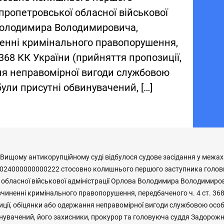
пропетровської обласної військової
 Володимира Володимировича,
ненні кримінального правопорушення,
 368 КК України (прийняття пропозиції,
ня неправомірної вигоди службовою
були присутні обвинувачений, […]
у Вищому антикорупційному суді відбулося судове засідання у межа
024000000000222 стосовно колишнього першого заступника голов
 обласної військової адміністрації Орлова Володимира Володимиро
чиненні кримінального правопорушення, передбаченого ч. 4 ст. 368
ції, обіцянки або одержання неправомірної вигоди службовою особ
нувачений, його захисники, прокурор та головуюча суддя Задорожна