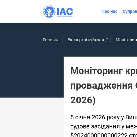
Про нас
Супров
Головна
Експертні публікації
Моніторинг
Моніторинг кр
провадження О
2026)
5 січня 2026 року у Ви
судове засідання у м
52024000000000222 ст