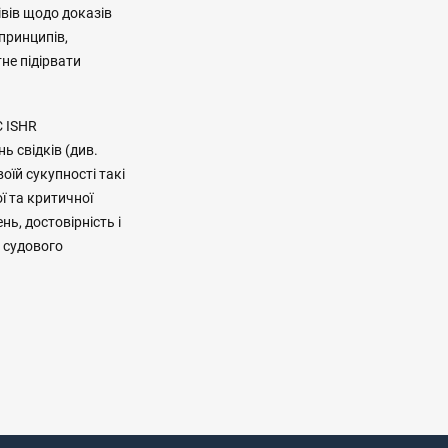
івів щодо доказів
 принципів,
не підірвати
C ISHR
ь свідків (див.
оїй сукупності такі
ї та критичної
нь, достовірність і
о судового