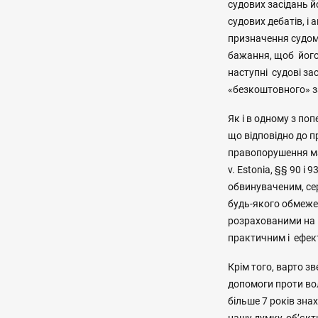
судових засідань й
судових дебатів, 
призначення судом
бажання, щоб його 
наступні судові за
«безкоштовного» 
Як і в одному з поп
що відповідно до 
правопорушення ма
v. Estonia, §§ 90 і
обвинуваченим, се
будь-якого обмеже
розрахованими на 
практичним і ефекти
Крім того, варто з
допомоги проти во
більше 7 років зна