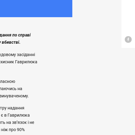
дання по справі
у вбивстві.
удовому засіданні
Захисник Гаврилюка
 власною
илаючись на
обвинуваченому.
нтру надання
і є в Гаврилюка
ь на звʼязок і не
 ніж про 90%