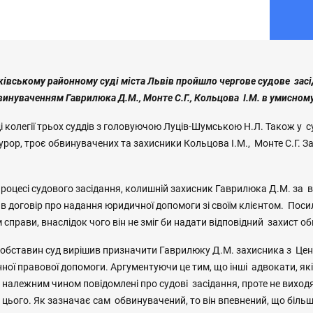
ківському районному суді міста Львів пройшло чергове судове засі
инуваченням Гаврилюка Д.М., Монте С.Г., Кольцова І.М. в умисном
ді колегії трьох суддів з головуючою Луців-Шумською Н.Л. Також у с
урор, троє обвинувачених та захисники Кольцова І.М., Монте С.Г. 
процесі судового засідання, колишній захисник Гаврилюка Д.М. за
ав договір про надання юридичної допомоги зі своїм клієнтом. Пос
м справи, внаслідок чого він не зміг би надати відповідний захист 
 обставин суд вирішив призначити Гаврилюку Д.М. захисника з Це
ної правової допомоги. Аргументуючи це тим, що інші адвокати, як
 належним чином повідомлені про судові засідання, проте не виходят
цього. Як зазначає сам обвинувачений, то він впевнений, що більш