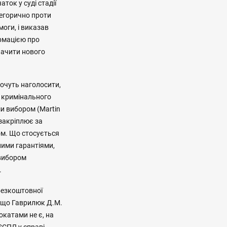
ток у суді стадії
тегорично проти
оги, і виказав
ормацією про
значити нового
 хочуть наголосити,
 кримінального
и вибором (Martin
а закріплює за
ом. Що стосується
ими гарантіями,
 вибором
.
 безкоштовної
, що Гаврилюк Д.М.
окатами не є, на