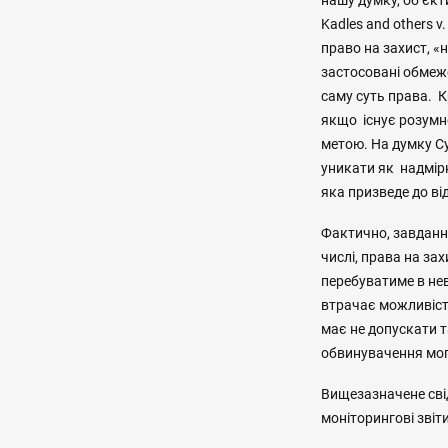
нашу думку, об’єк
Kadles and others v
право на захист, 
застосовані обмеже
саму суть права. К
якщо існує розумн
метою. На думку Су
уникати як надмірн
яка призведе до ві
Фактично, завдання
числі, права на за
перебуватиме в не
втрачає можливіст
має не допускати та
обвинувачення могл
Вищезазначене свід
моніторингові звіт