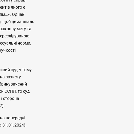
ЄСПЛ у справі
пектів якого є
ням…». Однак
, щоб це зачіпало
 законну мету та
переслідуваною
цесуальні норми,
нучкості,
ивий суд, у тому
она захисту
обвинувачений
и ЄСПЛ, то суд
 і сторона
7).
 на попередні
а 31.01.2024).