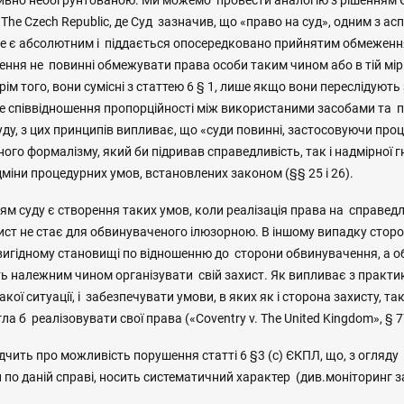
тивно необґрунтованою. Ми можемо провести аналогію з рішенням 
. The Czech Republic, де Суд зазначив, що «право на суд», одним з ас
«не є абсолютним і піддається опосередковано прийнятим обмежен
ння не повинні обмежувати права особи таким чином або в тій мірі
рім того, вони сумісні з статтею 6 § 1, лише якщо вони переслідують
е співвідношення пропорційності між використаними засобами та 
ду, з цих принципів випливає, що «суди повинні, застосовуючи про
ого формалізму, який би підривав справедливість, так і надмірної г
дміни процедурних умов, встановлених законом (§§ 25 і 26).
м суду є створення таких умов, коли реалізація права на справедл
хист не стає для обвинуваченого ілюзорною. В іншому випадку стор
вигідному становищі по відношенню до сторони обвинувачення, а 
ь належним чином організувати свій захист. Як випливає з практик
кої ситуації, і забезпечувати умови, в яких як і сторона захисту, так
а б реалізовувати свої права («Coventry v. The United Kingdom», § 7
чить про можливість порушення статті 6 §3 (с) ЄКПЛ, що, з огляду
и по даній справі, носить систематичний характер (див.моніторинг з