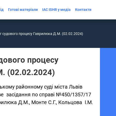
ід
Готові матеріали
IAC ISHR у медіа
Контакти
г судового процесу Гаврилюка Д.М. (02.02.2024)
дового процесу
. (02.02.2024)
ькому районному суді міста Львів
е засідання по справі №450/1357/17
илюка Д.М., Монте С.Г., Кольцова І.М.