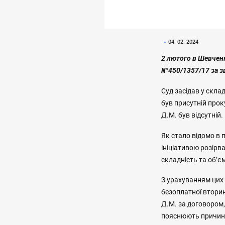
04. 02. 2024
2 лютого в Шевчен
№450/1357/17 за зв
Суд засідав у скла
був присутній прок
Д.М. був відсутній.
Як стало відомо в 
ініціативою розірв
складність та об’є
З урахуванням цих
безоплатної вторин
Д.М. за договором,
пояснюють причин 