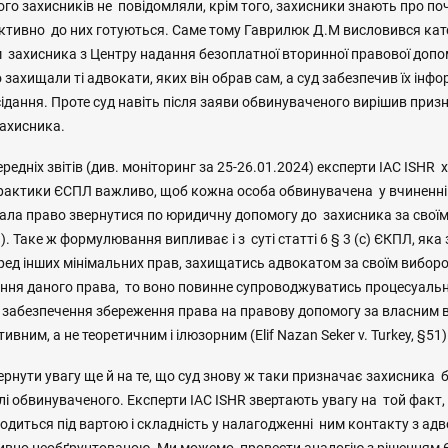
ого захисників не повідомляли, крім того, захисники знають про поча
і активно до них готуються. Саме тому Гаврилюк Д.М висловився ка
 захисника з Центру надання безоплатної вторинної правової допом
захищали ті адвокати, яких він обрав сам, а суд забезпечив їх інф
сідання. Проте суд навіть після заяви обвинуваченого вирішив при
захисника.
ередніх звітів (див. моніторинг за 25-26.01.2024) експерти IAC ISHR
практики ЄСПЛ важливо, щоб кожна особа обвинувачена у вчиненні
ла право звернутися по юридичну допомогу до захисника за своїм
 93). Таке ж формулювання випливає і з суті статті 6 § 3 (с) ЄКПЛ, як
ред інших мінімальних прав, захищатись адвокатом за своїм вибор
ння даного права, то воно повинне супроводжуватись процесуальн
забезпечення збереження права на правову допомогу за власним
вним, а не теоретичним і ілюзорним (Elif Nazan Seker v. Turkey, §51)
вернути увагу ще й на те, що суд знову ж таки призначає захисника
лі обвинуваченого. Експерти IAC ISHR звертають увагу на той факт
ходиться під вартою і складність у налагодженні ним контакту з адв