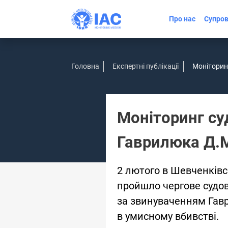
Про нас
Супров
Головна
Експертні публікації
Моніторин
Моніторинг су
Гаврилюка Д.М
2 лютого в Шевченківс
пройшло чергове судов
за звинуваченням Гавр
в умисному вбивстві.