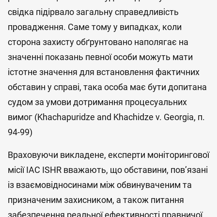
свідка підірвало загальну справедливість
провадження. Саме тому у випадках, коли
сторона захисту обґрунтовано наполягає на
значенні показань певної особи можуть мати
істотне значення для встановлення фактичних
обставин у справі, така особа має бути допитана
судом за умови дотримання процесуальних
вимог (Khachapuridze and Khachidze v. Georgia, п.
94-99)
Враховуючи викладене, експерти моніторингової
місії IAC ISHR вважають, що обставини, пов’язані
із взаємовідносинами між обвинуваченим та
призначеним захисником, а також питання
забезпечення реальної ефективності правничої