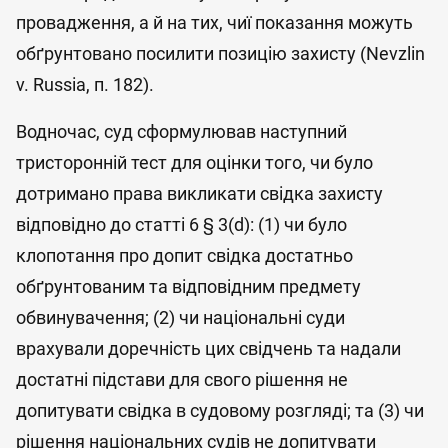
провадження, а й на тих, чиї показання можуть
обґрунтовано посилити позицію захисту (Nevzlin
v. Russia, п. 182).
Водночас, суд сформулював наступний
тристоронній тест для оцінки того, чи було
дотримано права викликати свідка захисту
відповідно до статті 6 § 3(d): (1) чи було
клопотання про допит свідка достатньо
обґрунтованим та відповідним предмету
обвинувачення; (2) чи національні суди
врахували доречність цих свідчень та надали
достатні підстави для свого рішення не
допитувати свідка в судовому розгляді; та (3) чи
рішення національних судів не допитувати