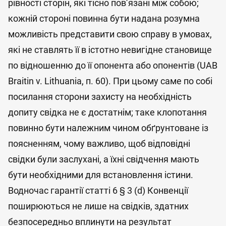
рівності сторін, які тісно пов’язані між собою;
кожній стороні повинна бути надана розумна
можливість представити свою справу в умовах,
які не ставлять її в істотно невигідне становище
по відношенню до її опонента або опонентів (UAB
Braitin v. Lithuania, п. 60). При цьому саме по собі
посилання сторони захисту на необхідність
допиту свідка не є достатнім; таке клопотання
повинно бути належним чином обґрунтоване із
поясненням, чому важливо, щоб відповідні
свідки були заслухані, а їхні свідчення мають
бути необхідними для встановлення істини.
Водночас гарантії статті 6 § 3 (d) Конвенції
поширюються не лише на свідків, здатних
безпосередньо вплинути на результат