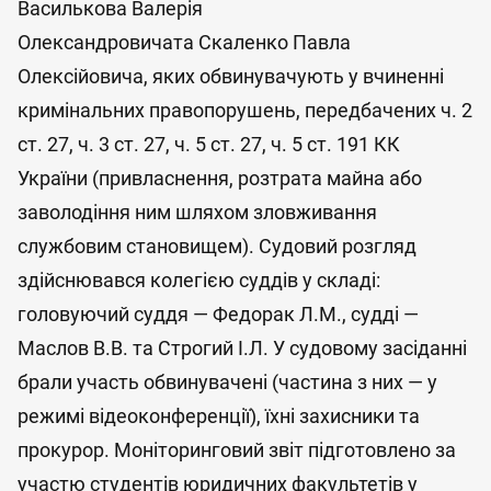
Василькова Валерія
Олександровичата Скаленко Павла
Олексійовича, яких обвинувачують у вчиненні
кримінальних правопорушень, передбачених ч. 2
ст. 27, ч. 3 ст. 27, ч. 5 ст. 27, ч. 5 ст. 191 КК
України (привласнення, розтрата майна або
заволодіння ним шляхом зловживання
службовим становищем). Судовий розгляд
здійснювався колегією суддів у складі:
головуючий суддя — Федорак Л.М., судді —
Маслов В.В. та Строгий І.Л. У судовому засіданні
брали участь обвинувачені (частина з них — у
режимі відеоконференції), їхні захисники та
прокурор. Моніторинговий звіт підготовлено за
участю студентів юридичних факультетів у