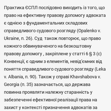
Практика ЄСПЛ послідовно виходить із того, що
право на ефективну правову допомогу адвоката
є однією з фундаментальних складових
справедливого судового розгляду (Opalenko v.
Ukraine, п. 26). Суд також повторює, що право
кожного обвинуваченого на безкоштовну
правову допомогу , закріплене у статті 6 § 3 (c)
Конвенції, є одним з елементів, невід’ємних від
поняття справедливого судового розгляду (Leka
v. Albania, п. 90). Також у справі Khavshabova v.
Georgia (п. 35) зазначається, що держава
повинна проявляти належну старанність у
забезпеченні ефективної реалізації права на
захист у контексті призначення адвокатів за