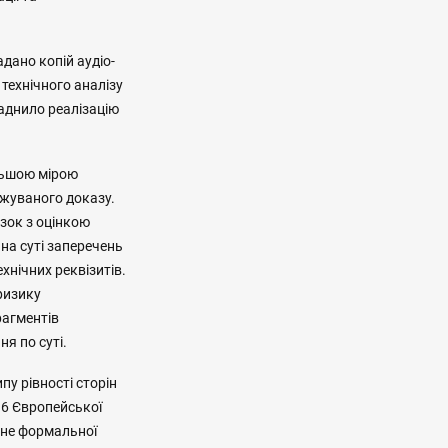
адано копій аудіо-
 технічного аналізу
ладнило реалізацію
ільшою мірою
іджуваного доказу.
язок з оцінкою
 на суті заперечень
хнічних реквізитів.
 ризику
рагментів
я по суті.
у рівності сторін
 6 Європейської
а не формальної