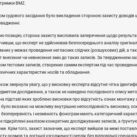
дтримки BMZ.
м судового засідання було викладення стороною захисту доводів щ
овадженні.
ю позицію, сторона захисту висловила заперечення щодо результа
чивши, що експерт не здійснював безпосереднього аналізу оригінал
маних у межах проведення негласних слідчих (розшукових) дій, а та
 внесення чи невнесення змін до таких записів. За твердженням за
м тестових записів, створених самим експертом під час проведення
хнічних характеристик носіїв та обладнання.
кож звернула увагу, що у висновку експерта відсутня чітка ідентиф
редметом дослідження, а також не наведено послідовного опису мет
 на підставі яких зроблено висновки про відсутність ознак монтажу
 було вказано на можливу внутрішню непослідовність висновку, ос
, безперервність і незмінність фонограм мають категоричний характ
не підкріплені аналізом конкретних досліджуваних записів, а ґрунту
ми. Крім того, захист зазначив, що експерт вийшов за межі поставл
ту розмов та логічної узгодженості реплік без відповідної спеціаліза