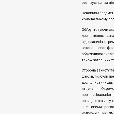
реалізується за пі
Основним предмето
кримінальному пр
Обґрунтовуючи сво
дослідження, зазна
відеозаписів, отри
встановлював факт
обмежилося аналізо
також загальних те
Сторона захисту та
файлів, які були п
дослідницьких дій,
втручання. Окремо
про оригінальність
позицією захисту, 
з тестовими зразка
надаючи оцінки зміс