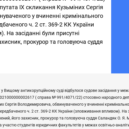
путата IX скликання Кузьміних Сергія
нуваченого у вчиненні кримінального
баченого ч. 2 ст. 369-2 КК України
. На засіданні були присутні
ахисник, прокурор та головуюча суддя
у у Вищому антикорупційному суді відбулося судове засідання у ме
21000000002617 ( справа № 991/4071/22) стосовно народного деп
их Сергія Володимировича, обвинуваченого у вчиненні кримінальн
редбаченого ч. 2 ст. 369-2 КК України (зловживання впливом). На 
ений, його захисник, прокурор та головуюча суддя Саландяк О. Я.
за участю студентів юридичних факультетів у межах освітньо-аналіт