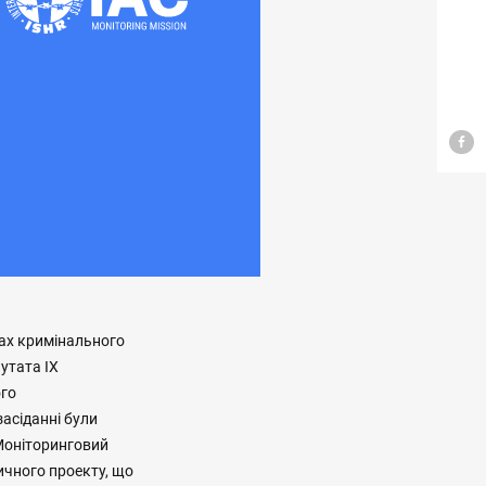
жах кримінального
утата IX
ого
засіданні були
 Моніторинговий
ичного проекту, що