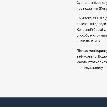
Суд також бере до 
провадження (Dursun
Крім того, ЄСПЛ пі
релевантні доводи 
Конвенції (Cupiał v
способу їх отриман
v. Russia, п. 90).
Під час моніторинг
зафіксовано. Водн
мають істотне знач
процесуальному ро