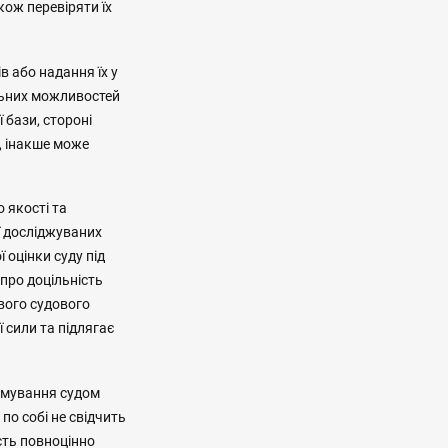
кож перевіряти їх
в або надання їх у
льних можливостей
 бази, стороні
я, інакше може
 якості та
ї досліджуваних
 оцінки суду під
про доцільність
вого судового
 сили та підлягає
рямування судом
по собі не свідчить
сть повноцінно