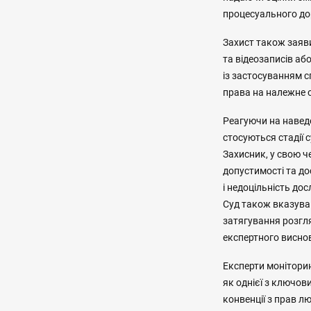
процесуального до
Захист також заяви
та відеозаписів аб
із застосуванням с
права на належне 
Реагуючи на наведе
стосуються стадії 
Захисник, у свою ч
допустимості та до
і недоцільність до
Суд також вказував
затягування розгл
експертного висно
Експерти моніторин
як однієї з ключов
конвенції з прав л