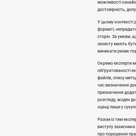
можливості ознайом
достовірність, допу
У цьому контексті 
форматі, непридат
сторін. За умови, 
захисту мають бути
виникати ризик по
Окремо експерти мо
обґрунтованості ек
файлів, опису мето
час визначення док
призначення додатк
розгляду, жоден до
оцінці лише у суку
Разом із тим експе
виступу захисника 
про порушення пра