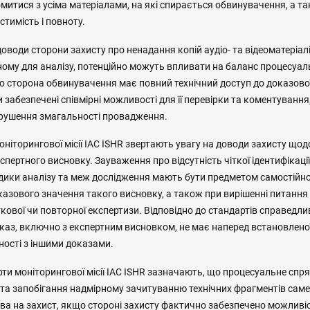
итися з усіма матеріалами, на які спирається обвинувачення, а та
стимість і повноту.
доводи сторони захисту про ненадання копій аудіо- та відеоматеріалі
ному для аналізу, потенційно можуть впливати на баланс процесуа
що сторона обвинувачення має повний технічний доступ до доказової
 забезпечені співмірні можливості для її перевірки та коментуванн
рушення змагальності провадження.
ніторингової місії IAC ISHR звертають увагу на доводи захисту щодо
спертного висновку. Зауваження про відсутність чіткої ідентифікаці
дики аналізу та меж дослідження мають бути предметом самостійної
азового значення такого висновку, а також при вирішенні питання 
ової чи повторної експертизи. Відповідно до стандартів справедли
каз, включно з експертним висновком, не має наперед встановленої
пності з іншими доказами.
рти моніторингової місії IAC ISHR зазначають, що процесуальне сп
та запобігання надмірному зачитуванню технічних фрагментів саме 
ва на захист, якщо стороні захисту фактично забезпечено можливі