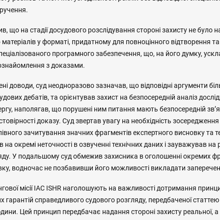
ручення.
в, що на стадії досудового розслідування стороні захисту не було н
о матеріалів у форматі, придатному для повноцінного відтворення та
пеціалізованого програмного забезпечення, що, на його думку, уск
ознайомлення з доказами.
ні доводи, суд неодноразово зазначав, що відповідні аргументи б
судових дебатів, та орієнтував захист на безпосередній аналіз досл
ергу, наполягав, що порушені ним питання мають безпосередній зв’
стовірності доказу. Cуд звертав увагу на необхідність зосередження
слівного зачитування значних фрагментів експертного висновку та те
 на окремі неточності в озвученні технічних даних і зауважував на
яду. У подальшому суд обмежив захисника в оголошенні окремих ф
вку, водночас не позбавивши його можливості викладати запереченн
гової місії IAC ISHR наголошують на важливості дотримання принцип
их гарантій справедливого судового розгляду, передбаченої статтею
юдини. Цей принцип передбачає надання стороні захисту реальної, 