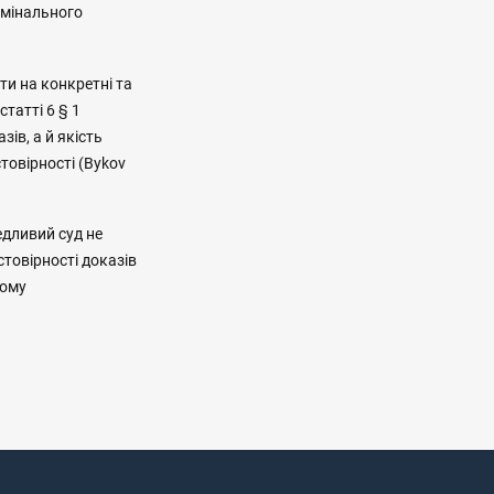
имінального
ти на конкретні та
татті 6 § 1
зів, а й якість
товірності (Bykov
едливий суд не
товірності доказів
ному