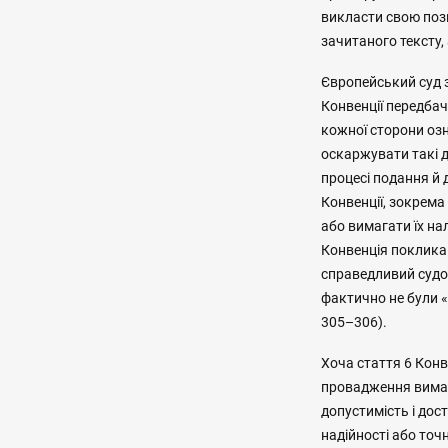
викласти свою пози
зачитаного тексту,
Європейський суд з
Конвенції передбач
кожної сторони оз
оскаржувати такі д
процесі подання й 
Конвенції, зокрема
або вимагати їх на
Конвенція покликан
справедливий судо
фактично не були «п
305–306).
Хоча стаття 6 Конв
провадження вимаг
допустимість і дос
надійності або точно