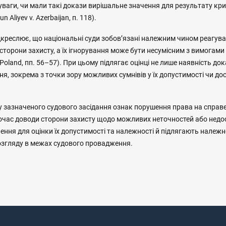
уваги, чи мали такі докази вирішальне значення для результату кр
 Aliyev v. Azerbaijan, п. 118).
дкреслює, що національні суди зобов’язані належним чином реагува
сторони захисту, а їх ігнорування може бути несумісним з вимогами с
. Poland, пп. 56–57). При цьому підлягає оцінці не лише наявність дока
ня, зокрема з точки зору можливих сумнівів у їх допустимості чи дос
у зазначеного судового засідання ознак порушення права на справ
очас доводи сторони захисту щодо можливих неточностей або недос
ення для оцінки їх допустимості та належності й підлягають належ
згляду в межах судового провадження.