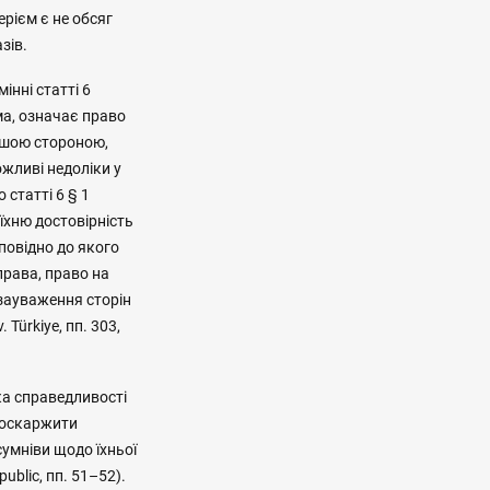
рієм є не обсяг
зів.
нні статті 6
ма, означає право
ншою стороною,
ожливі недоліки у
 статті 6 § 1
їхню достовірність
дповідно до якого
права, право на
зауваження сторін
Türkiye, пп. 303,
ка справедливості
 оскаржити
сумніви щодо їхньої
public, пп. 51–52).