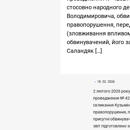
стосовно народного де
Володимировича, обви
правопорушення, перед
(зловживання впливом)
обвинувачений, його з
Саландяк […]
18. 02. 2026
2 лютого 2026 рок
провадження № 420
скликання Кузьмін
правопорушення, пе
присутні обвинувач
звіт підготовлено 