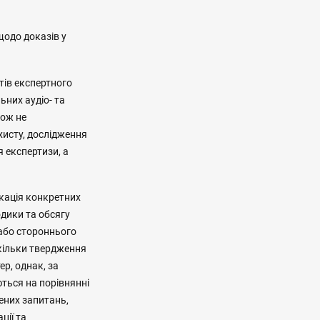
одо доказів у
тів експертного
ьних аудіо- та
кож не
хисту, дослідження
 експертизи, а
ікація конкретних
одики та обсягу
 або стороннього
кільки твердження
ер, однак, за
ються на порівнянні
ених запитань,
ції та