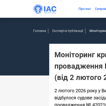
Про нас
Супров
Головна
Експертні публікації
Моніторинг
Моніторинг кр
провадження К
(від 2 лютого 
2 лютого 2026 року у 
відбулося судове засі
провадження № 420210