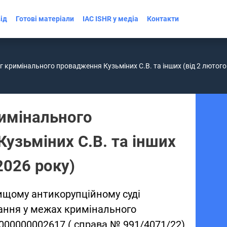
ід
Готові матеріали
IAC ISHR у медіа
Контакти
 кримінального провадження Кузьміних С.В. та інших (від 2 лютого
имінального
узьміних С.В. та інших
2026 року)
Вищому антикорупційному суді
дання у межах кримінального
00000002617 ( справа № 991/4071/22)