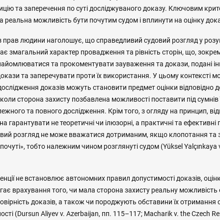
цію та заперечення по суті досліджуваного доказу. Ключовим крите
 а реальна можливість бути почутим судом і вплинути на оцінку дока
 прав людини наголошує, що справедливий судовий розгляд у розумі
ає змагальний характер провадження та рівність сторін, що, зокре
найомлюватися та прокоментувати зауваження та докази, подані і
окази та заперечувати проти їх використання. У цьому контексті м
дослідження доказів можуть становити предмет оцінки відповідно до
 коли сторона захисту позбавлена можливості поставити під сумнів 
лежного та повного дослідження. Крім того, з огляду на принцип, ві
а гарантувати не теоретичні чи ілюзорні, а практичні та ефективні 
вий розгляд не може вважатися дотриманим, якщо клопотання та 
очуті», тобто належним чином розглянуті судом (Yüksel Yalçınkaya v. 
енції не встановлює автономних правил допустимості доказів, оцін
ає врахування того, чи мала сторона захисту реальну можливість
товірність доказів, а також чи породжують обставини їх отримання 
сті (Dursun Aliyev v. Azerbaijan, пп. 115–117; Macharik v. the Czech Re