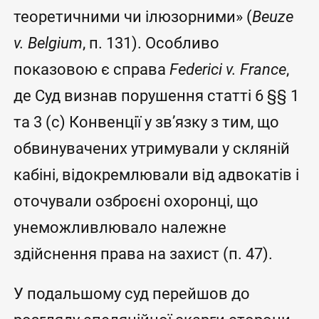
теоретичними чи ілюзорними» (
Beuze
v. Belgium
, п. 131). Особливо
показовою є справа
Federici v. France
,
де Суд визнав порушення статті 6 §§ 1
та 3 (с) Конвенції у зв’язку з тим, що
обвинувачених утримували у скляній
кабіні, відокремлювали від адвокатів і
оточували озброєні охоронці, що
унеможливлювало належне
здійснення права на захист (п. 47).
У подальшому суд перейшов до