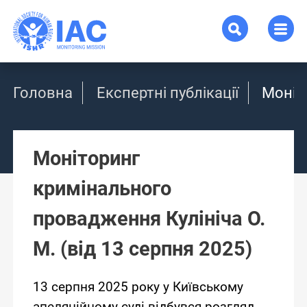
Головна
Експертні публікації
Моніт
Моніторинг
кримінального
провадження Кулініча О.
М. (від 13 серпня 2025)
13 серпня 2025 року у Київському
апеляційному суді відбувся розгляд