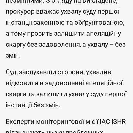
незмінними. З огляду на викладене,
прокурор вважає ухвалу суду першої
інстанції законною та обґрунтованою,
а тому просить залишити апеляційну
скаргу без задоволення, а ухвалу – без
змін.
Суд, заслухавши сторони, ухвалив
відмовити в задоволенні апеляційної
скарги та залишити ухвалу суду першої
інстанції без змін.
Експерти моніторингової місії IAC ISHR
відзначають низку проблемних