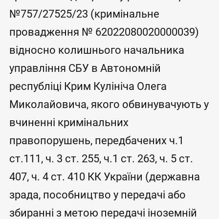
№757/27525/23 (кримінальне
провадження № 62022080020000039)
відносно колишнього начальника
управління СБУ в Автономній
республіці Крим Кулініча Олега
Миколайовича, якого обвинувачують у
вчиненні кримінальних
правопорушень, передбачених ч.1
ст.111, ч. 3 ст. 255, ч.1 ст. 263, ч. 5 ст.
407, ч. 4 ст. 410 КК України (державна
зрада, пособництво у передачі або
збиранні з метою передачі іноземній