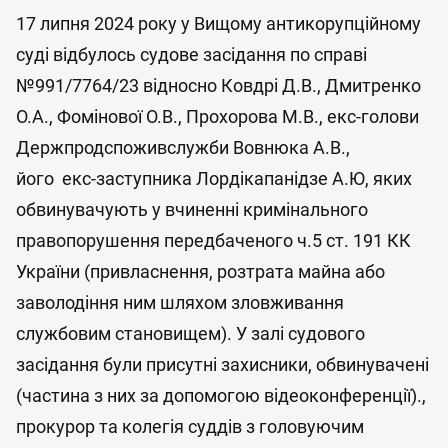
17 липня 2024 року у Вищому антикорупційному
суді відбулось судове засідання по справі
№991/7764/23 відносно Ковдрі Д.В., Дмитренко
О.А., Фомінової О.В., Прохорова М.В., екс-голови
Держпродспоживслужби Вовнюка А.В.,
його екс-заступника Лордікапанідзе А.Ю, яких
обвинувачують у вчиненні кримінального
правопорушення передбаченого ч.5 ст. 191 КК
України (привласнення, розтрата майна або
заволодіння ним шляхом зловживання
службовим становищем). У залі судового
засідання були присутні захисники, обвинувачені
(частина з них за допомогою відеоконференції).,
прокурор та колегія суддів з головуючим