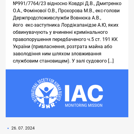
№991/7764/23 відносно Ковдрі Д.В., Дмитренко
О.А., Фомінової О.В., Прохорова М.В., екс-голови
Держпродспоживслужби Вовнюка А.В.,
його екс-заступника Лордікапанідзе А.Ю, яких
обвинувачують у вчиненні кримінального
правопорушення передбаченого ч.5 ст. 191 КК
України (привласнення, розтрата майна або
заволодіння ним шляхом зловживання
службовим становищем). У залі судового […]
26. 07. 2024