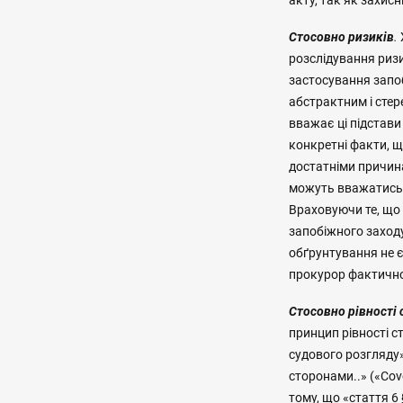
акту, так як захис
Стосовно ризиків
.
розслідування риз
застосування запо
абстрактним і сте
вважає ці підстави
конкретні факти, щ
достатніми причин
можуть вважатись п
Враховуючи те, що
запобіжного заходу
обґрунтування не 
прокурор фактично
Стосовно рівності 
принцип рівності с
судового розгляду»
сторонами..» («Cov
тому, що «стаття 6 