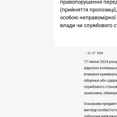
правопорушення передб
(прийняття пропозиції
особою неправомірної 
влади чи службового с
22. 07. 2024
17 липня 2024 рок
відносно колишньо
вчиненні криміналь
обіцянки або одер
службового станови
захисники, обвину
Основним предмето
вигляді особистого
заборони виїжджати