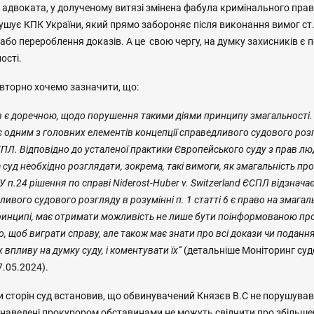
лів адвоката, у долученому витязі змінена фабула кримінального пр
ушує КПК України, який прямо забороняє після виконання вимог ст.
або перероблення доказів. А це свою чергу, на думку захисників є
ості.
овторно хочемо зазначити, що:
в є доречною, щодо порушення такими діями принципу змагальності. 
 одним з головних елементів концепції справедливого судового розг
ЄКПЛ.
Відповідно до усталеної практики Європейського суду з прав л
суд необхідно розглядати, зокрема, такі вимоги, як змагальність проц
.У п.24 рішення по справі Niderost-Huber v. Switzerland ЄСПЛ відзнача
ливого судового розгляду в розумінні п. 1 статті 6 є право на змага
ринципі, має отримати можливість не лише бути поінформованою про 
го, щоб виграти справу, але також має знати про всі докази чи подання
х впливу на думку суду, і коментувати їх“
(детальніше Моніторинг суд
7.05.2024).
 сторін суд встановив, що обвинувачений Князєв В.С не порушував
а наведені прокурором обставинами не можуть свідчити про збільше