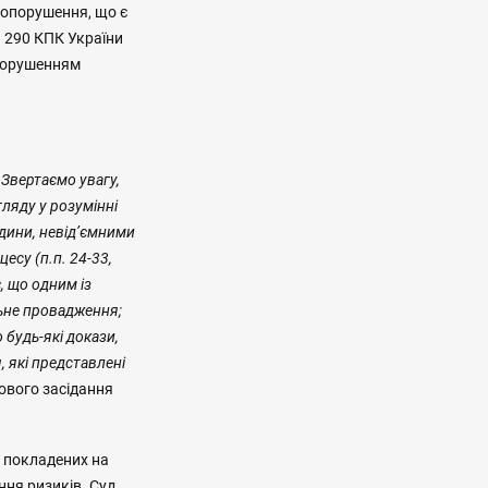
авопорушення, що є
 290 КПК України
 порушенням
Звертаємо увагу,
ляду у розумінні
юдини, невід’ємними
есу (п.п. 24-33,
є, що одним із
льне провадження;
будь-які докази,
, які представлені
ового засідання
 покладених на
ння ризиків. Суд