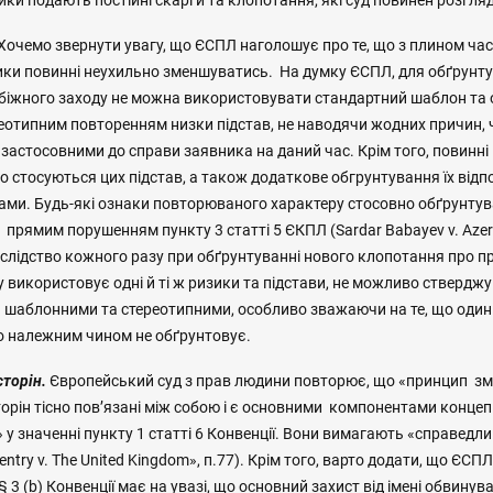
ники подають постійні скарги та клопотання, які суд повинен розгля
Хочемо звернути увагу, що ЄСПЛ наголошує про те, що з плином ча
ики повинні неухильно зменшуватись. На думку ЄСПЛ, для обґрунт
біжного заходу не можна використовувати стандартний шаблон та
реотипним повторенням низки підстав, не наводячи жодних причин, 
 застосовними до справи заявника на даний час. Крім того, повинн
о стосуються цих підстав, а також додаткове обгрунтування їх відп
ами. Будь-які ознаки повторюваного характеру стосовно обґрунтув
рямим порушенням пункту 3 статті 5 ЄКПЛ (Sardar Babayev v. Azerba
 слідство кожного разу при обґрунтуванні нового клопотання про 
 використовує одні й ті ж ризики та підстави, не можливо стверджу
є шаблонними та стереотипними, особливо зважаючи на те, що один 
 належним чином не обґрунтовує.
сторін.
Європейський суд з прав людини повторює, що «принцип зм
торін тісно пов’язані між собою і є основними компонентами концеп
 у значенні пункту 1 статті 6 Конвенції. Вони вимагають «справедл
entry v. The United Kingdom», п.77). Крім того, варто додати, що ЄС
§ 3 (b) Конвенції має на увазі, що основний захист від імені обвину