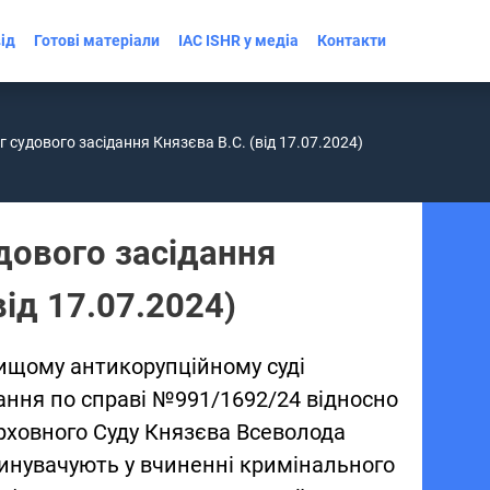
ід
Готові матеріали
IAC ISHR у медіа
Контакти
 судового засідання Князєва В.С. (від 17.07.2024)
дового засідання
від 17.07.2024)
Вищому антикорупційному суді
дання по справі №991/1692/24 відносно
рховного Суду Князєва Всеволода
винувачують у вчиненні кримінального