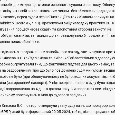
є «необхідним» для підготовки основного судового розгляду. Обвин
ганізувати свій захист належним чином і без обмежень щодо здатн
ти захисту перед судом першої інстанції та таким чином вплинути на
kabidze v. Georgia», п.43). Враховуючи вищенаведену практику ЄСП
ягування процесу через скарги та клопотання сторони захисту не
обґрунтованими, та такими що виправдовувало б продовження зап
дення нових обов’язків.
огодилась з продовженням запобіжного заходу, але виступила про
 Князєва В.С. (виїзд з Києва та Київської області тільки з дозволу с
ювони обґрунтували тим, що фактичних підстав для цього немає, та
 на оздоровлення (про що було повідомлено суд у минулому засідан
нього не було (при обвинуваченому не було жодних документів, які
їни (закордонний паспорт)). У підтвердження цього суду було нада
ді оздоровлення на 4 дні та докази покупки зворотних квитків до К
аченому повернутись в Київ до судового засідання.
и Князєва В.С. повторно звернули увагу суду на те, що прокурор до
з ЄРДР, який був сформований 20.05.2024, тобто, після передання 