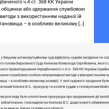
аченого ч.4 ст. 368 КК України
, обіцянки або одержання службовою
вигоди з використанням наданої їй
тановища – в особливо великому […]
у у Вищому антикорупційному суді відбулось судове засідання по с
го голови Верховного Суду Князєва Всеволода Сергійовича, якого
ного правопорушення передбаченого ч.4 ст. 368 КК України (прийня
жання службовою особою неправомірної вигоди з використанням над
ща – в особливо великому розмірі). У залі судового засідання були
вачений Князєв В.С., прокурор та колегія суддів з головуючим Мой
м розгляду було клопотання прокурора про продовження дії запоб
 зобов’язання, і покладенні на Князєва В.С. додаткового обмеження
 за межі м. Києва та Київської області.