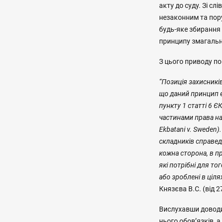
акту до суду. Зі с
незаконним та пор
будь-яке збирання 
принципу змагальн
З цього приводу п
“Позиція захисникі
що даний принцип є
пункту 1 статті 6 
частинами права на 
Ekbatani v. Sweden)
складників справед
кожна сторона, в п
які потрібні для то
або зроблені в ціля
Князєва В.С. (від 2
Вислухавши доводи
нього обов’язків, 