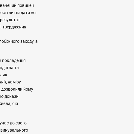
увачений повинен
ості викладати всі
 результат
Л, твердження
обіжного заходу, а
ти покладення
лідства та
к як
ні), наміру
 б дозволили йому
но докази
иєва, які
лучає до свого
обвинувального