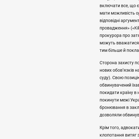
включати все, що 
мати можливість ор
відповідні аргумен
провадження» («Ki
прокурора про зат
можуть вважатися 
тим більше й покла
Сторона захисту п
нових обов’язків на
суду). Свою позиці
обвинувачений їхав
покидати країну в 
покинути межі Укра
бронювання в закла
дозволяли обвинув
Крім того, адвокат
клопотання витяг 