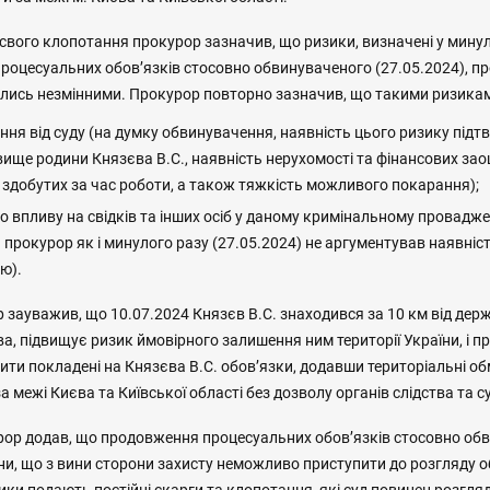
 свого клопотання прокурор зазначив, що ризики, визначені у мину
роцесуальних обов’язків стосовно обвинуваченого (27.05.2024), 
ились незмінними. Прокурор повторно зазначив, що такими ризикам
ння від суду (на думку обвинувачення, наявність цього ризику підт
вище родини Князєва В.С., наявність нерухомості та фінансових за
, здобутих за час роботи, а також тяжкість можливого покарання);
 впливу на свідків та інших осіб у даному кримінальному проваджен
 прокурор як і минулого разу (27.05.2024) не аргументував наявніс
ю).
р зауважив, що 10.07.2024 Князєв В.С. знаходився за 10 км від дер
тва, підвищує ризик ймовірного залишення ним території України, і 
ити покладені на Князєва В.С. обов’язки, додавши територіальні о
а межі Києва та Київської області без дозволу органів слідства та с
урор додав, що продовження процесуальних обов’язків стосовно об
ини, що з вини сторони захисту неможливо приступити до розгляду