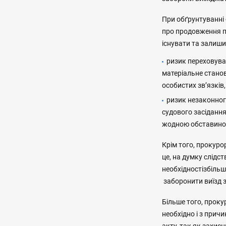
При обґрунтуванні
про продовження п
існувати та залиш
ризик переховува
матеріальне стано
особистих звʼязків
ризик незаконного
судового засідання
жодною обставино
Крім того, прокуро
це, на думку слідс
необхідностізбільш
заборонити виїзд з
Більше того, прок
необхідно і з прич