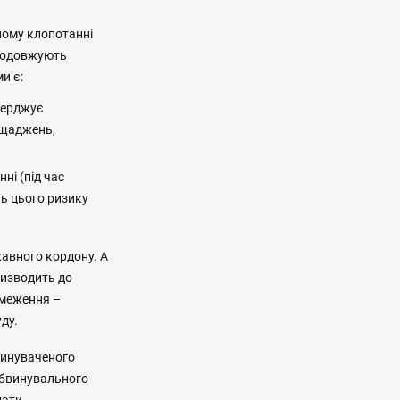
лому клопотанні
продовжують
и є:
верджує
ощаджень,
ні (під час
ть цього ризику
жавного кордону. А
призводить до
бмеження –
уду.
винуваченого
 обвинувального