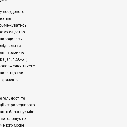
дати.
су досудового
ування
 обмежуватись
чому слідство
і наводитись
овідними та
ання ризиків
ijan, п.50-51).
продовження такого
вати, що такі
з ризиків
агальності та
ції «справедливого
ивого балансу» між
ПЛ наголошує на
ваченого може