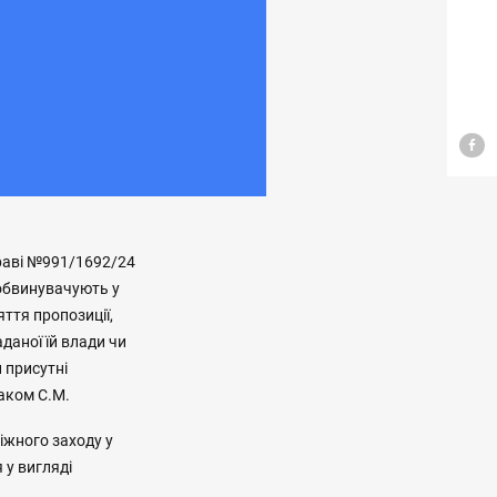
праві №991/1692/24
 обвинувачують у
ття пропозиції,
аної їй влади чи
 присутні
саком С.М.
іжного заходу у
 у вигляді