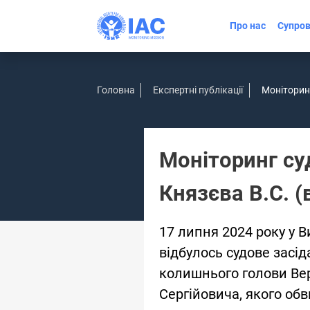
Про нас
Супров
Головна
Експертні публікації
Моніторинг
Моніторинг су
Князєва В.С. (
17 липня 2024 року у 
відбулось судове засі
колишнього голови Ве
Сергійовича, якого об