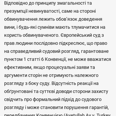
Відповідно до принципу змагальності та
презумпції невинуватості, саме на стороні
обвинувачення лежить обов’язок доведення
вини, і будь-які сумніви мають тлумачитися на
користь обвинуваченого. Європейський суд з
прав людини послідовно підкреслює, що право
на справедливий судовий розгляд, гарантоване
пунктом 1 статті 6 Конвенції, не може вважатися
ефективним, якщо процесуальні заяви та
аргументи сторін не отримують належного
розгляду з боку суду. Відсутність реакції на
обґрунтовані та суттєві доводи сторони захисту
свідчить про формальний підхід до судового
розгляду і може становити порушення гарантій,
передбачених Конвенцією (Ayetullah Ay v. Turkey,