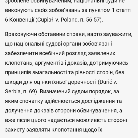
зроблене обвинуваченим, національні суди не
виконують своїх зобов’язань за пунктом 1 статті
6 Конвенції (Cupiał v. Poland, п. 56-57).
Враховуючи обставини справи, варто зауважити,
що національні судові органи зобов’язані
забезпечити всебічний розгляд заявлених
клопотань, аргументів і доказів, дотримуючись
принципів змагальності та рівності сторін, без
шкоди для оцінки їхньої доречності (Đurić v.
Serbia, п. 69). Визначений судом порядок, за
яким спочатку здійснюється дослідження та
долучення доказів сторони обвинувачення, а
вже після цього надається можливість стороні
захисту заявляти клопотання щодо їх