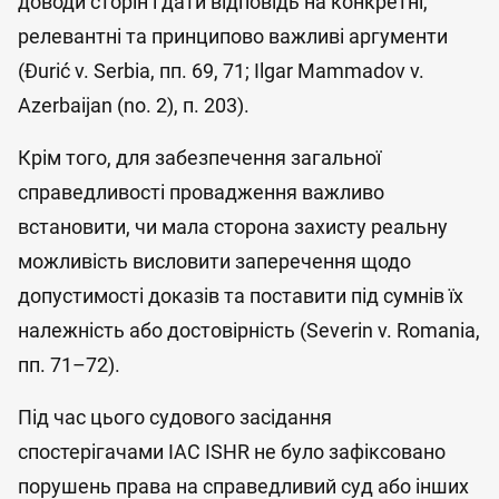
доводи сторін і дати відповідь на конкретні,
релевантні та принципово важливі аргументи
(Đurić v. Serbia, пп. 69, 71; Ilgar Mammadov v.
Azerbaijan (no. 2), п. 203).
Крім того, для забезпечення загальної
справедливості провадження важливо
встановити, чи мала сторона захисту реальну
можливість висловити заперечення щодо
допустимості доказів та поставити під сумнів їх
належність або достовірність (Severin v. Romania,
пп. 71–72).
Під час цього судового засідання
спостерігачами IAC ISHR не було зафіксовано
порушень права на справедливий суд або інших