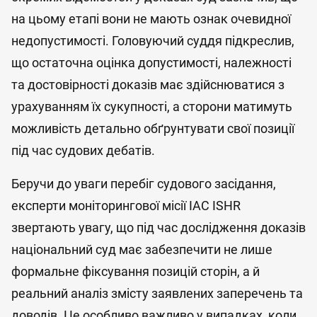
на цьому етапі вони не мають ознак очевидної
недопустимості. Головуючий суддя підкреслив,
що остаточна оцінка допустимості, належності
та достовірності доказів має здійснюватися з
урахуванням їх сукупності, а сторони матимуть
можливість детально обґрунтувати свої позиції
під час судових дебатів.
Беручи до уваги перебіг судового засідання,
експерти моніторингової місії IAC ISHR
звертають увагу, що під час дослідження доказів
національний суд має забезпечити не лише
формальне фіксування позицій сторін, а й
реальний аналіз змісту заявлених заперечень та
доводів. Це особливо важливо у випадках, коли