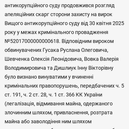
антикорупційного суду продовжився розгляд
апеляційних скарг сторони захисту на вирок
Вищого антикорупційного суду від 30 квітня 2025
року у межах кримінального провадження
№52017000000000618. Відповідним вироком
обвинувачених Гусака Руслана Олеговича,
Шевченка Олексія Леонідовича, Вовка Валерія
Володимировича та Дишлиук Інну Вікторівну
було визнано винуватими у вчиненні
кримінальних правопорушень, передбачених ч. 5
ст. 191, ч. 2 ст. 28, ч. 1 ст. 366 КК України
(легалізація, відмивання майна, одержаного
злочинним шляхом, привласнення, розтрата
майна або заволодіння ним шляхом