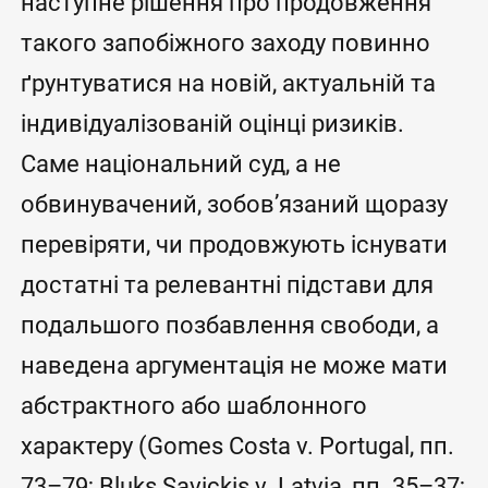
наступне рішення про продовження
такого запобіжного заходу повинно
ґрунтуватися на новій, актуальній та
індивідуалізованій оцінці ризиків.
Саме національний суд, а не
обвинувачений, зобов’язаний щоразу
перевіряти, чи продовжують існувати
достатні та релевантні підстави для
подальшого позбавлення свободи, а
наведена аргументація не може мати
абстрактного або шаблонного
характеру (Gomes Costa v. Portugal, пп.
73–79; Bluks Savickis v. Latvia, пп. 35–37;