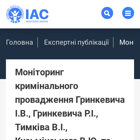
Головна
Експертні публікації
Моніто
Моніторинг
кримінального
провадження Гринкевича
І.В., Гринкевича Р.І.,
Тимківа В.І.,