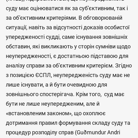
суду має оцінюватися як за суб’єктивним, так і
за об’єктивним критеріями. В обговорюваній
ситуації, навіть за відсутності доказів особистої
упередженості судді, саме існування зовнішніх
обставин, які викликають у сторін сумніви щодо
неупередженості, є достатньою підставою для
аналізу справи за об’єктивним критерієм. Згідно
з позицією ЄСПЛ, неупередженість суду має не
лише існувати, а й бути очевидною для
зовнішнього спостерігача. Крім того, суд має
бути не лише неупередженим, але й
«встановленим законом», що охоплює
дотримання правил формування складу суду та
процедур розподілу справ (Guðmundur Andri