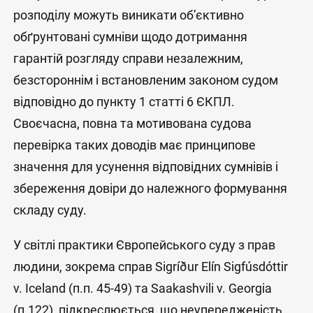
розподілу можуть виникати об’єктивно
обґрунтовані сумніви щодо дотримання
гарантій розгляду справи незалежним,
безстороннім і встановленим законом судом
відповідно до пункту 1 статті 6 ЄКПЛ.
Своєчасна, повна та мотивована судова
перевірка таких доводів має принципове
значення для усунення відповідних сумнівів і
збереження довіри до належного формування
складу суду.
У світлі практики Європейського суду з прав
людини, зокрема справ Sigríður Elín Sigfúsdóttir
v. Iceland (п.п. 45-49) та Saakashvili v. Georgia
(п.122), підкреслюється, що неупередженість