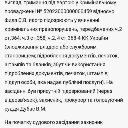
вигляді тримання під вартою у кримінальному
провадженні № 52023000000000459 відносно
Филя С.В. якого підозрюють у вчиненні
кримінальних правопорушень, передбачених ч.2
ст.364; ч.3 ст.358; ч.2, 4 ст.368-4 КК України
(зловживання владою або службовим
становищем; підроблення документів, печаток,
штампів та бланків, збут чи використання
підроблених документів, печаток, штампів;
підкуп особи, яка надає публічні послуги). На
засіданні був присутній підозрюваний (через
відеозв’язок), захисник, прокурор та головуючий
суддя Дубас В.М.
На початку судового засідання захисник