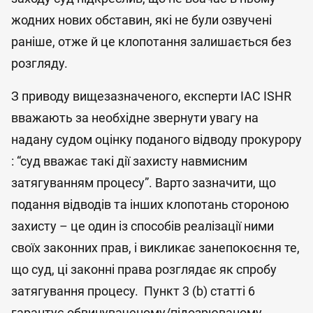
жодних нових обставин, які не були озвучені
раніше, отже й це клопотання залишається без
розгляду.
З приводу вищезазначеного, експерти IAC ISHR
вважають за необхідне звернути увагу на
надану судом оцінку поданого відводу прокурору
: “суд вважає такі дії захисту навмисним
затягуванням процесу”. Варто зазначити, що
подання відводів та інших клопотань стороною
захисту – це один із способів реалізації ними
своїх законних прав, і викликає занепокоєння те,
що суд, ці законні права розглядає як спробу
затягування процесу. Пункт 3 (b) статті 6
гарантує обвинуваченому/підозрюваному