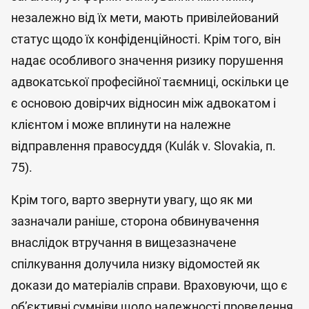
незалежно від їх мети, мають привілейований
статус щодо їх конфіденційності. Крім того, він
надає особливого значення ризику порушення
адвокатської професійної таємниці, оскільки це
є основою довірчих відносин між адвокатом і
клієнтом і може вплинути на належне
відправлення правосуддя (Kulák v. Slovakia, п.
75).
Крім того, варто звернути увагу, що як ми
зазначали раніше, сторона обвинувачення
внаслідок втручання в вищезазначене
спілкування долучила низку відомостей як
докази до матеріалів справи. Враховуючи, що є
об’єктивні сумніви щодо належності проведення