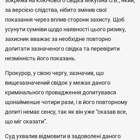
зокрема на ключового свідка Мікуліна О.В., який,
за версією слідства, нібито змінив свої
показання через вплив сторони захисту. Щоб
усунути сумніви щодо наявності цього ризику,
захисник вважає за необхідне повторно
допитати зазначеного свідка та перевірити
незмінність його показань.
Прокурор, у свою чергу, зазначив, що
вищезазначений свідок у межах даного
кримінального провадження допитувався
щонайменше чотири рази, і в його повторному
допиті немає сенсу, так як він уже “сказав все,
що міг сказати”.
Суд ухвалив відмовити в задоволені даного