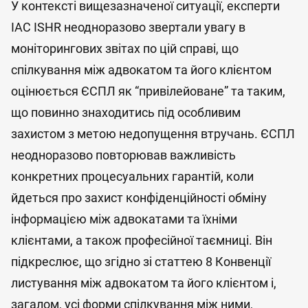
У контексті вищезазначеної ситуації, експерти
IAC ISHR неодноразово звертали увагу в
моніторингових звітах по цій справі, що
спілкування між адвокатом та його клієнтом
оцінюється ЄСПЛ як “привілейоване” та таким,
що повинно знаходитись під особливим
захистом з метою недопущення втручань. ЄСПЛ
неодноразово повторював важливість
конкретних процесуальних гарантій, коли
йдеться про захист конфіденційності обміну
інформацією між адвокатами та їхніми
клієнтами, а також професійної таємниці. Він
підкреслює, що згідно зі статтею 8 Конвенції
листування між адвокатом та його клієнтом і,
загалом, усі форми спілкування між ними,