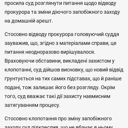
просила суд розглянути питання щодо відводу
прокурора та зміни діючого запобіжного заходу
на домашній арешт.
Стосовно відводу прокурора головуючий суддя
зауважив, що, згідно з матеріалами справи, це
питання неодноразово вирішувалося.
Враховуючи обставини, викладені захистом у
клопотанні, суд дійшов висновку, що новий відвід
ґрунтується на тих самих підставах, що й раніше
подані, тож залишає його без розгляду. Окрім
того, суд вважає такі дії захисту навмисним
затягуванням процесу.
Стосовно клопотання про зміну запобіжного
заходу суд підкреслив, що не вбачає в ньому