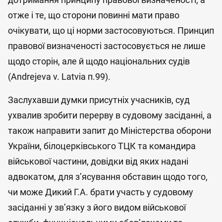
отже і те, що сторони повинні мати право
очікувати, що ці норми застосовуються. Принцип
правової визначеності застосовується не лише
щодо сторін, але й щодо національних судів
(Andrejeva v. Latvia п.99).
Заслухавши думки присутніх учасників, суд
ухвалив зробити перерву в судовому засіданні, а
також направити запит до Міністерства оборони
України, білоцерківського ТЦК та командира
військової частини, довідки від яких надані
адвокатом, для з’ясування обставин щодо того,
чи може Дикий Г.А. брати участь у судовому
засіданні у зв’язку з його видом військової