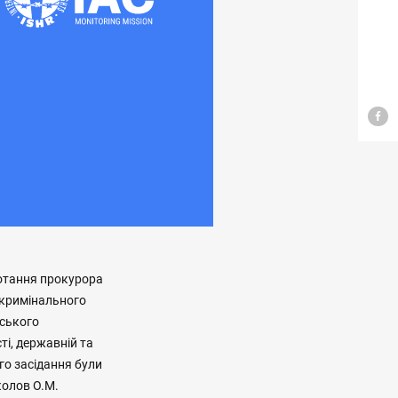
потання прокурора
 кримінального
нського
ті, державній та
ого засідання були
колов О.М.