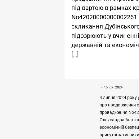
під вартою в рамках 
No42020000000002261 в
скликання Дубінського
підозрюють у вчиненні
державній та економічн
[…]
15. 07. 2024
4 липня 2024 року
про продовження с
провадження No420
Олександра Анатолі
економічній безпеці
присутні захисники