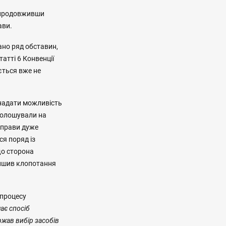
е продовживши
ави.
ано ряд обставин,
атті 6 Конвенції
ється вже не
 надати можливість
голошували на
 справи дуже
ся поряд із
що сторона
лишив клопотання
 процесу
чає спосіб
ржав вибір засобів