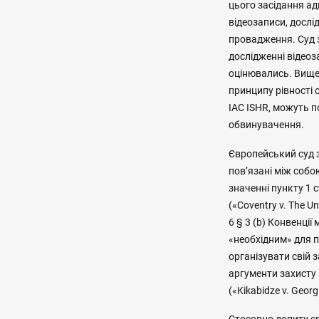
цього засідання а
відеозаписи, дослі
провадження. Суд 
дослідженні відеоз
оцінювались. Вище
принципу рівності с
IAC ISHR, можуть 
обвинувачення.
Європейський суд з
пов’язані між собо
значенні пункту 1 
(«Coventry v. The U
6 § 3 (b) Конвенці
«необхідним» для 
організувати свій 
аргументи захисту 
(«Kikabidze v. Georgi