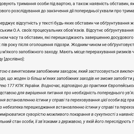
вдовують тримання особи під вартою, а також наявність обставин, 
ого розслідування до закінчення дії попередньої ухвали про трима
верджує відсутність у тексті будь-яких обставин чи обґрунтування ж
ьким О.А. своїх процесуальних обов’язків. Відсутнє обґрунтування
ном часу та обставин, які перешкоджають завершенню досудового
ж пів року після оголошення підозри. Жодним чином не обґрунтовує
 м’якого запобіжного заходу. Мають місце перерахування ризиків 
у [дослівно]:
тою є винятковим запобіжним заходом, який застосовується виключн
еде, що жоден
із більш мʼяких запобіжних заходів не зможе запобігти
тею 177
КПК України. Водночас,
відповідно до практики Європейсько
дставою для вирішення питання про необхідність попереднього увʼя
я встановленню істини у справі та переховування цієї особи від пр
о небезпека перешкоджання встановленню істини у справі та перехо
имірюватися суворістю можливого покарання в сукупності з наявні
альний стан особи, її звʼязками з державою, у якій його переслідують