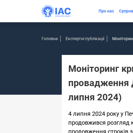
Про нас
Супров
Головна
Експертні публікації
Моніторин
Моніторинг кр
провадження Д
липня 2024)
4 липня 2024 року у П
продовжився розгляд 
продовження строків з