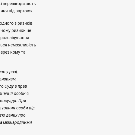
які перешкоджають
ння під вартою».
одного з ризиків
 чому ризики не
 розслідування
ться неможливість
через кому та
о у разі,
 ризикам,
го Суду з прав
знення особи є
авосуддя. При
вування особи від
стю даних про
 та міжнародними