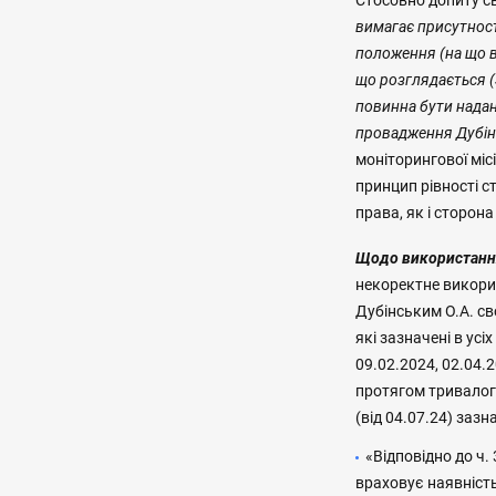
Стосовно допиту св
вимагає присутност
положення (на що в
що розглядається (Š
повинна бути надан
провадження Дубін
моніторингової міс
принцип рівності с
права, як і сторон
Щодо використанн
некоректне викори
Дубінським О.А. св
які зазначені в ус
09.02.2024, 02.04.
протягом тривалого
(від 04.07.24) зазн
«Відповідно до ч.
враховує наявність