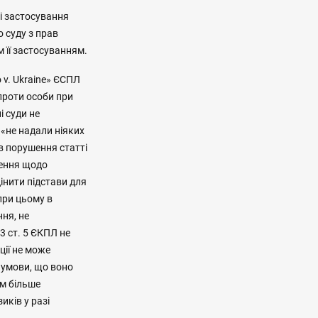
і застосування
 суду з прав
 її застосуванням.
 v. Ukraine» ЄСПЛ
проти особи при
і суди не
 «не надали ніяких
в порушення статті
ішення щодо
інити підстави для
при цьому в
ня, не
3 ст. 5 ЄКПЛ не
ції не може
 умови, що воно
им більше
иків у разі