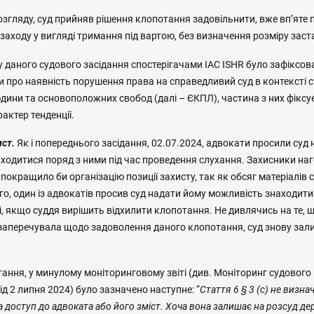
озгляду, суд прийняв рішення клопотання задовільнити, вже вп’ят
заходу у вигляді тримання під вартою, без визначення розміру заст
у даного судового засідання спостерігачами IAC ISHR було зафіксов
и про наявність порушення права на справедливий суд в контексті ст
дини та основоположних свобод (далі – ЄКПЛ), частина з них фіксу
актер тенденції.
ист.
Як і попереднього засідання, 02.07.2024, адвокати просили суд
ходитися поряд з ними під час проведення слухання. Захисники на
 покращило би організацію позиції захисту, так як обсяг матеріалів
го, один із адвокатів просив суд надати йому можливість знаходити
і, якщо суддя вирішить відхилити клопотання. Не дивлячись на те, 
заперечувала щодо задоволення даного клопотання, суд знову за
ання, у минулому моніторинговому звіті (див. Моніторинг судового
ід 2 липня 2024) було зазначено наступне: “
Стаття 6 § 3 (с) не визна
а доступ до адвоката або його зміст. Хоча вона залишає на розсуд де