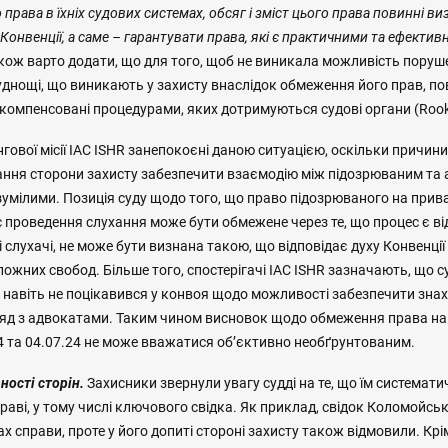
права в їхніх судових системах, обсяг і зміст цього права повинні в
 Конвенції, а саме – гарантувати права, які є практичними та ефекти
Також варто додати, що для того, щоб не виникала можливість пору
руднощі, що виникають у захисту внаслідок обмеження його прав, по
омпенсовані процедурами, яких дотримуються судові органи (Rook 
гової місії IAC ISHR занепокоєні даною ситуацією, оскільки причини
ання сторони захисту забезпечити взаємодію між підозрюваним та
умілими. Позиція суду щодо того, що право підозрюваного на прива
 проведення слухання може бути обмежене через те, що процес є від
ні слухачі, не може бути визнана такою, що відповідає духу Конвенції
ожних свобод. Більше того, спостерігачі IAC ISHR зазначають, що су
, навіть не поцікавився у конвоя щодо можливості забезпечити зн
яд з адвокатами. Таким чином висновок щодо обмеження права на 
24 та 04.07.24 не може вважатися об’єктивно необґрунтованим.
ості сторін.
Захисники звернули увагу судді на те, що їм системат
праві, у тому числі ключового свідка. Як приклад, свідок Коломойськи
ах справи, проте у його допиті стороні захисту також відмовили. Крі