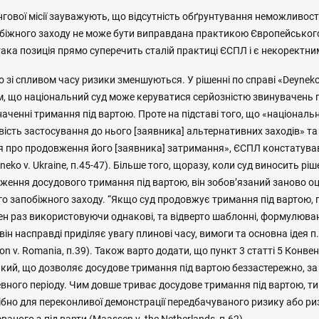
гової місії зауважують, що відсутність обґрунтування неможливост
обіжного заходу не може бути виправдана практикою Європейського
ака позиція прямо суперечить сталій практиці ЄСПЛ і є некоректним
зі спливом часу ризики зменшуються. У рішенні по справі «Deyneko
м, що національний суд може керуватися серйозністю звинувачень 
ченні тримання під вартою. Проте на підставі того, що «національн
сть застосування до нього [заявника] альтернативних заходів» та
ня про продовження його [заявника] затримання», ЄСПЛ констатува
yneko v. Ukraine, п.45-47). Більше того, щоразу, коли суд виносить р
ження досудового тримання під вартою, він зобов’язаний заново оц
о запобіжного заходу. “Якщо суд продовжує тримання під вартою, 
ен раз використовуючи однакові, та відверто шаблонні, формулюван
ін насправді приділяє увагу плинові часу, вимоги та основна ідея п.
n v. Romania, п.39). Також варто додати, що пункт 3 статті 5 Конвен
акий, що дозволяє досудове тримання під вартою беззастережно, за
вного періоду. Чим довше триває досудове тримання під вартою, т
бно для переконливої демонстрації передбачуваного ризику або риз
аного з-під варти (Maassen v. the Netherlands, п.62).