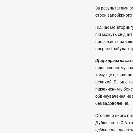
За результатами р
строк запобіжного 
Під час моніторинг
які можуть свідчит
про захист прав лю
вперше і набула хар
Щодо права на зах
підозрюваному зна
тому, що це значно
великий. Більше то
підзахисним у бокс
обвинувачення не 
без задоволення.
Стосовно цього пит
Дубінського О.А. (в
здійснення права н