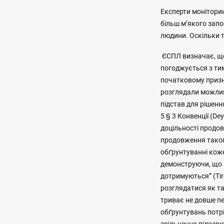
Експерти моніторин
більш м’якого зап
людини. Оскільки т
ЄСПЛ визначає, що 
погоджується з ти
початковому призна
розглядали можливі
підстав для рішен
5 § 3 Конвенції (De
доцільності продов
продовження таког
обґрунтуванні кож
демонструючи, що в
дотримуються” (Tiro
розглядатися як т
триває не довше пе
обґрунтувань потрі
звільнення підозрюв