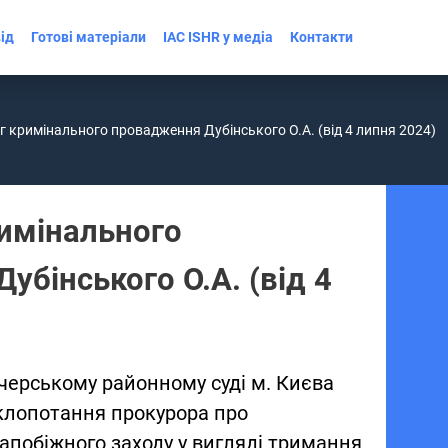
ід
Готові матеріали
IAC ISHR у медіа
Контакти
г кримінального провадження Дубінського О.А. (від 4 липня 2024)
имінального
убінського О.А. (від 4
ечерському районному суді м. Києва
клопотання прокурора про
апобіжного заходу у вигляді тримання