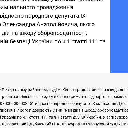
кримінального провадження
ідносно народного депутата ІX
 Олександра Анатолійовича, якого
 дій на шкоду обороноздатності,
ій безпеці України по ч.1 статті 111 та
 у Печерському районному суді м. Києва продовжився розгляд кло
троків запобіжного заходу у вигляді тримання під вартою в рамках
20000000002261 відносно народного депутата ІX скликання Дубі
йовича, якого підозрюють у вчиненні дій на шкоду обороноздатнос
 України по ч.1 статті 111 та ч.1 статті 255 КК України. У залі судов
, підозрюваний Дубінський О. А., прокурор та головуючий суддя Со