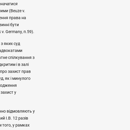
изначатися
вними
(Beuze v.
шення права на
винні бути
v. Germany, п.59).
 з яких суд
 адвокатами
тне спілкування з
критим і в залі
 про захист прав
д, як і минулого
аходження
захист у
ично відмовляють у
й І.В. 12 разів
м того, у рамках