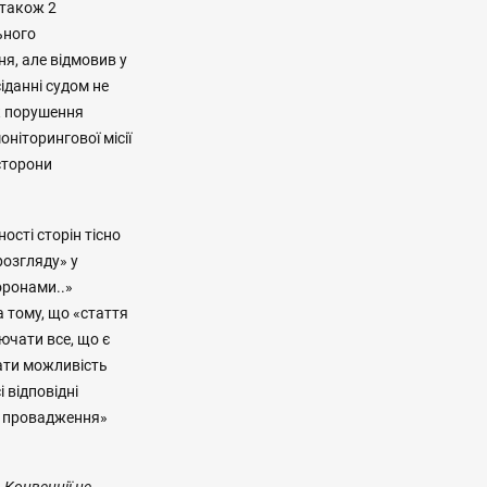
 також 2
ьного
я, але відмовив у
сіданні судом не
к порушення
оніторингової місії
сторони
сті сторін тісно
розгляду» у
оронами..»
а тому, що «стаття
лючати все, що є
ати можливість
 відповідні
ат провадження»