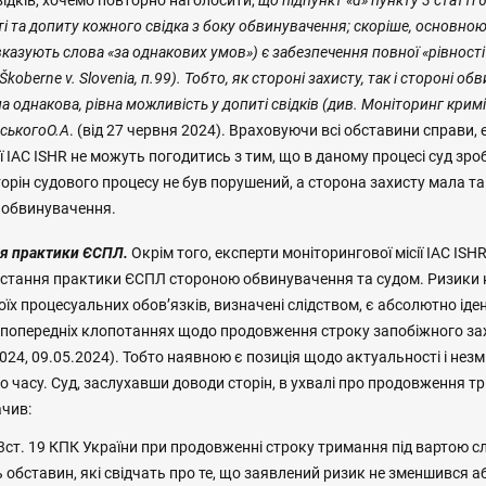
ідків, хочемо повторно наголосити,
що підпункт «d» пункту 3 статті 
і та допиту кожного свідка з боку обвинувачення; скоріше, основно
казують слова «за однакових умов») є забезпечення повної «рівності с
koberne v. Slovenia, п.99). Тобто, як стороні захисту, так і стороні о
а однакова, рівна можливість у допиті свідків (див. Моніторинг крим
ського
О.А
. (від 27 червня 2024). Враховуючи всі обставини справи,
ії IAC ISHR не можуть погодитись з тим, що в даному процесі суд зро
торін судового процесу не був порушений, а сторона захисту мала та
а обвинувачення.
я практики ЄСПЛ.
Окрім того, експерти моніторингової місії IAC ISH
стання практики ЄСПЛ стороною обвинувачення та судом. Ризики
оїх процесуальних обов’язків, визначені слідством, є абсолютно ід
іх попередніх клопотаннях щодо продовження строку запобіжного зах
2024, 09.05.2024). Тобто наявною є позиція щодо актуальності і незм
 часу. Суд, заслухавши доводи сторін, в ухвалі про продовження т
ачив:
 3ст. 19 КПК України при продовженні строку тримання під вартою с
 обставин, які свідчать про те, що заявлений ризик не зменшився аб