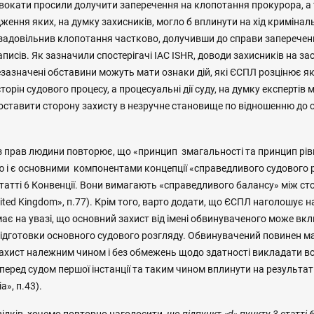
двокати просили долучити заперечення на клопотання прокурора, а
дження яких, на думку захисників, могло б вплинути на хід кримінал
задовільнив клопотання частково, долучивши до справи запереченн
аписів. Як зазначили спостерігачі IAC ISHR, доводи захисників на за
зазначені обставини можуть мати ознаки дій, які ЄСПЛ розцінює я
торін судового процесу, а процесуальні дії суду, на думку експертів м
поставити сторону захисту в незручне становище по відношенню до 
 прав людини повторює, що «принцип змагальності та принцип рівно
ю і є основними компонентами концепції «справедливого судового 
статті 6 Конвенції. Вони вимагають «справедливого балансу» між ст
nited Kingdom», п.77). Крім того, варто додати, що ЄСПЛ наголошує н
ї має на увазі, що основний захист від імені обвинуваченого може вк
підготовки основного судового розгляду. Обвинувачений повинен м
захист належним чином і без обмежень щодо здатності викладати всі
перед судом першої інстанції та таким чином вплинути на результ
a», п.43).