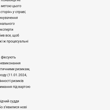
6 Конвенції не
ю метою цього
торін» у справі,
бвинувачення
інального
 експерти
бив все, щоб
кі ж процесуальні
R фіксують
 невиконання
ентичними ризикам,
оду (11.01.2024,
інності ризиків
римання під вартою
лідчий суддя
о зʼявилися нові