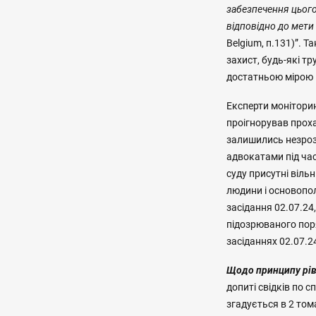
забезпечення цього 
відповідно до мети
Belgium, п.131)”. 
захист, будь-які т
достатньою мірою к
Експерти моніторин
проігнорував прох
залишились незроз
адвокатами під час
суду присутні віль
людини і основопол
засідання 02.07.24
підозрюваного пор
засіданнях 02.07.
Щодо принципу рівн
допиті свідків по с
згадується в 2 том