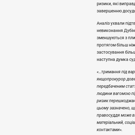
ризики, які випра
завершенню досудов
Аналіз ухвали підт
невиконання Дубінс
зменшуються з пли
протягом більш ні
застосування більш
наступна думка суд
«…
тримання під вар
якщо
прокурор дов
передбаченим стат
людини вагомою пі
ризик перешкоджанн
цьому зазначено,
щ
правосуддя може в
матеріальний, соці
контактами
»
.